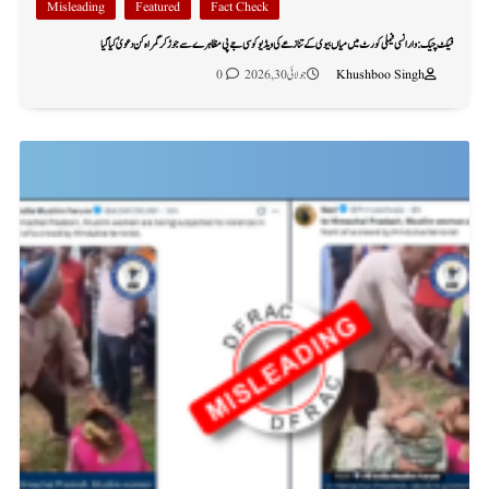
Misleading
Featured
Fact Check
فیکٹ چیک: وارانسی فیملی کورٹ میں میاں بیوی کے تنازعے کی ویڈیو کو سی جے پی مظاہرے سے جوڑ کر گمراہ کن دعویٰ کیا گیا
Khushboo Singh
جولائی 30, 2026
0