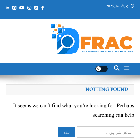
Ski
جمعہ, اگست 07, 2026
t
conten
DFRAC_ORG
Digital Forensics, Research and Analytics Center
NOTHING FOUND
It seems we can’t find what you’re looking for. Perhaps
searching can help.
تلاش
کریں