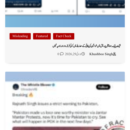
Misleading
Featured
Fact Check
فیکٹ چیک: ہماچل پردیش میں خواتین کی پٹائی کے معاملے میں کوئی فرقہ وارانہ زاویہ نہیں
Khushboo Singh
جولائی 29, 2026
0