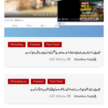
Misleading
Featured
Fact Check
فیکٹ چیک: آسام میں سیلاب میں ڈوبی اور تباہ شدہ مسجد سے اذان دیتے شخص کی وائرل ویڈیو اے آئی سے تیار کردہ ہے
Khushboo Singh
اگست 5, 2026
0
Misleading-ur
Featured
Fact Check
فیکٹ چیک: کیا جنریشن زی پر تبصرے کے بعد خواتین نے کنگنا رناوت کی پٹائی کی؟ نہیں، یہ دعویٰ گمراہ کن ہے
Khushboo Singh
اگست 4, 2026
0