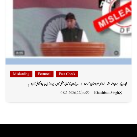
Misleading
Featured
Fact Check
فیکٹ چیک: راجناتھ سنگھ نے جنتر منتر احتجاج کے حوالے سے پاکستان کو کوئی دھمکی نہیں دی؛ وائرل ویڈیو ڈیجیٹلی آلٹرڈ ہے
Khushboo Singh
جولائی 27, 2026
0