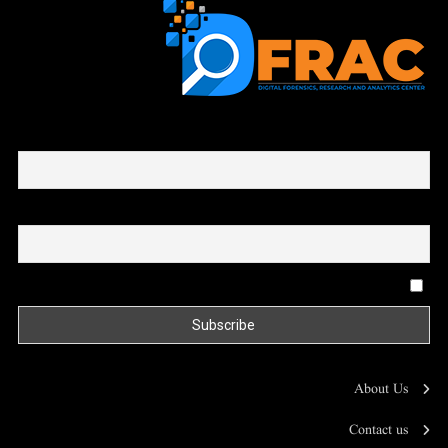
First name or full name
Email
By continuing, you accept the privacy policy
About Us
Contact us