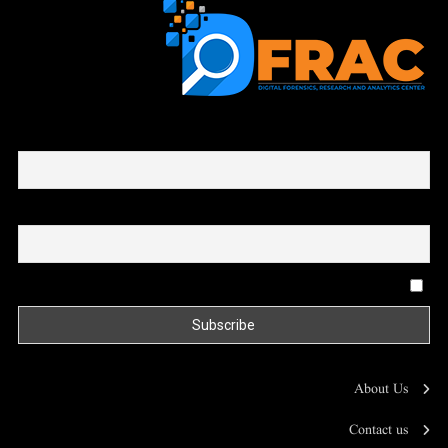
First name or full name
Email
By continuing, you accept the privacy policy
About Us
Contact us