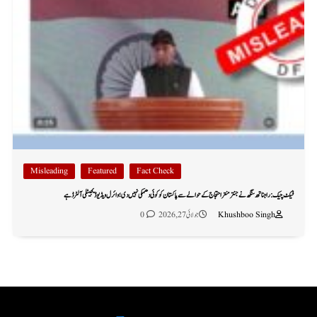
Misleading
Featured
Fact Check
فیکٹ چیک: راجناتھ سنگھ نے جنتر منتر احتجاج کے حوالے سے پاکستان کو کوئی دھمکی نہیں دی؛ وائرل ویڈیو ڈیجیٹلی آلٹرڈ ہے
Khushboo Singh
جولائی 27, 2026
0