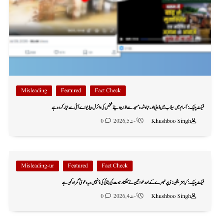
Misleading
Featured
Fact Check
فیکٹ چیک: آسام میں سیلاب میں ڈوبی اور تباہ شدہ مسجد سے اذان دیتے شخص کی وائرل ویڈیو اے آئی سے تیار کردہ ہے
Khushboo Singh
اگست 5, 2026
0
Misleading-ur
Featured
Fact Check
فیکٹ چیک: کیا جنریشن زی پر تبصرے کے بعد خواتین نے کنگنا رناوت کی پٹائی کی؟ نہیں، یہ دعویٰ گمراہ کن ہے
Khushboo Singh
اگست 4, 2026
0