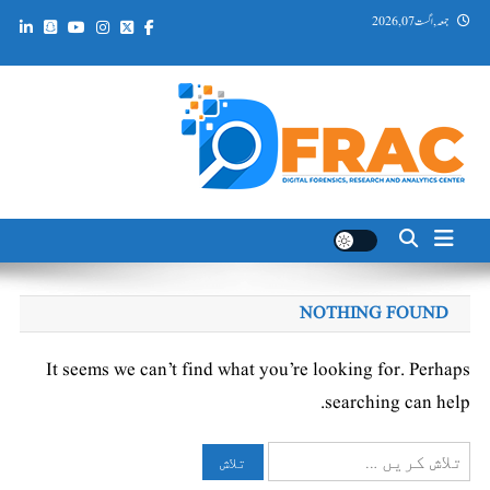
Ski
جمعہ, اگست 07, 2026
t
conten
DFRAC_ORG
Digital Forensics, Research and Analytics Center
NOTHING FOUND
It seems we can’t find what you’re looking for. Perhaps
searching can help.
تلاش
کریں