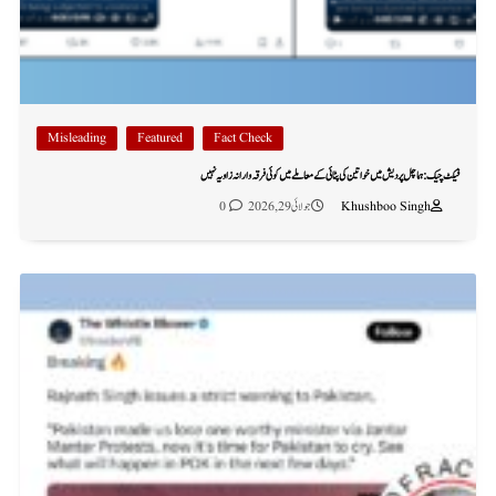
Misleading
Featured
Fact Check
فیکٹ چیک: ہماچل پردیش میں خواتین کی پٹائی کے معاملے میں کوئی فرقہ وارانہ زاویہ نہیں
Khushboo Singh
جولائی 29, 2026
0