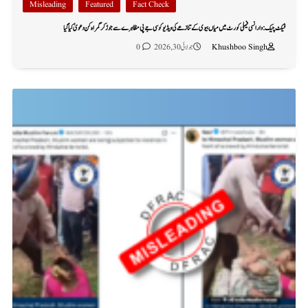
Misleading
Featured
Fact Check
فیکٹ چیک: وارانسی فیملی کورٹ میں میاں بیوی کے تنازعے کی ویڈیو کو سی جے پی مظاہرے سے جوڑ کر گمراہ کن دعویٰ کیا گیا
Khushboo Singh
جولائی 30, 2026
0