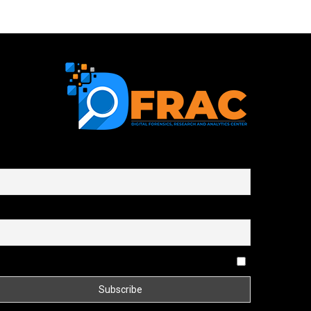
First name or full name
Email
By continuing, you accept the privacy policy