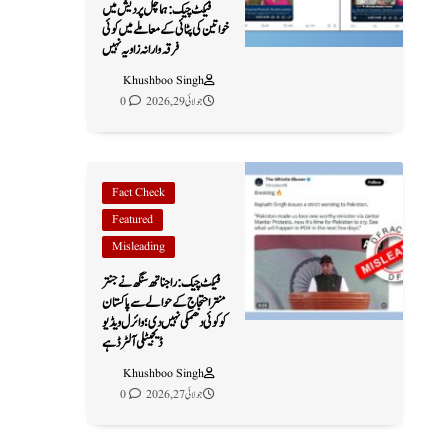
فیکٹ چیک: ہماچل پردیش میں
خواتین کی پٹائی کے معاملے میں کوئی
فرقہ وارانہ زاویہ نہیں
Khushboo Singh
جولائی 29, 2026
0
Fact Check
Featured
Misleading
فیکٹ چیک: راجناتھ سنگھ نے جنتر
منتر احتجاج کے حوالے سے پاکستان
کو کوئی دھمکی نہیں دی؛ وائرل ویڈیو
ڈیجیٹلی آلٹرڈ ہے
Khushboo Singh
جولائی 27, 2026
0