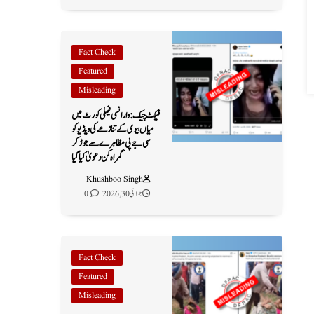
Fact Check
Featured
Misleading
فیکٹ چیک: وارانسی فیملی کورٹ میں
میاں بیوی کے تنازعے کی ویڈیو کو
سی جے پی مظاہرے سے جوڑ کر
گمراہ کن دعویٰ کیا گیا
Khushboo Singh
جولائی 30, 2026
0
Fact Check
Featured
Misleading