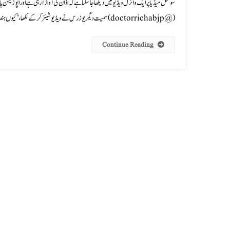
(@doctorrichabjp) سمیت دیگر یوزرس نے ویڈیو شیئر کرکے لکھا،’کیوں ہندوؤں…اور بھی کچھ دیکھنا باقی ہے یا کافی رہے […]
Continue Reading