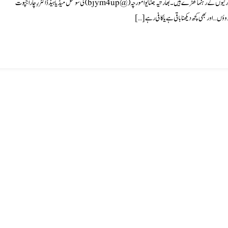
سوشل میڈیا پر ایک وائرل ویڈیو میں دیکھا جا سکتا ہے کہ اذان کی آواز آ رہی ہے اور اپوزیشن پارٹیوں کے رہنما کھڑے ہیں۔ بھارتیہ جنتا یوا مورچہ (@bjym4up) کی سوشل میڈیا ہیڈ ڈاکٹر رِچا راجپوت