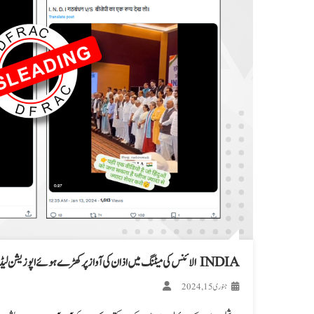
INDIA الائنس کی میٹنگ میں اذان کی آوازپر کھڑے ہوئے اپوزیشن لیڈران؟ پڑھیں، فیکٹ چیک
جنوری 15, 2024