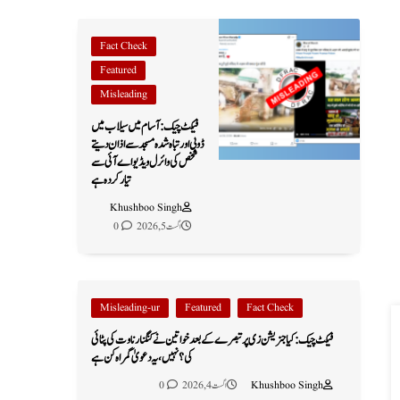
Fact Check
Featured
Misleading
فیکٹ چیک: آسام میں سیلاب میں
ڈوبی اور تباہ شدہ مسجد سے اذان دیتے
شخص کی وائرل ویڈیو اے آئی سے
تیار کردہ ہے
Khushboo Singh
اگست 5, 2026
0
Misleading-ur
Featured
Fact Check
فیکٹ چیک: کیا جنریشن زی پر تبصرے کے بعد خواتین نے کنگنا رناوت کی پٹائی
کی؟ نہیں، یہ دعویٰ گمراہ کن ہے
Khushboo Singh
اگست 4, 2026
0