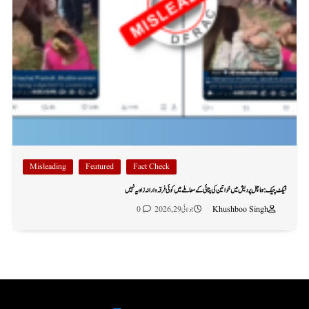
Misleading
Featured
Fact Check
فیکٹ چیک: ہماچل پردیش میں خواتین کی پٹائی کے معاملے میں کوئی فرقہ وارانہ زاویہ نہیں
Khushboo Singh
جولائی 29, 2026
0