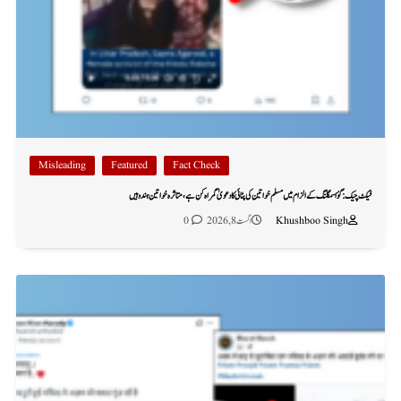
Misleading
Featured
Fact Check
فیکٹ چیک: گؤ اسمگلنگ کے الزام میں مسلم خواتین کی پٹائی کا دعویٰ گمراہ کن ہے، متاثرہ خواتین ہندو ہیں
Khushboo Singh
اگست 8, 2026
0