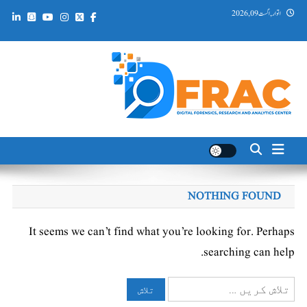
Ski
اتوار, اگست 09, 2026
t
conten
DFRAC_ORG
Digital Forensics, Research and Analytics Center
NOTHING FOUND
It seems we can’t find what you’re looking for. Perhaps
searching can help.
تلاش
کریں