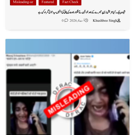
Misleading-ur
Featured
Fact Check
فیکٹ چیک: کیا جنریشن زی پر تبصرے کے بعد خواتین نے کنگنا رناوت کی پٹائی کی؟ نہیں، یہ دعویٰ گمراہ کن ہے
Khushboo Singh
اگست 4, 2026
0