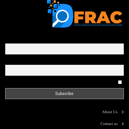
First name or full name
Email
By continuing, you accept the privacy policy
About Us
Contact us