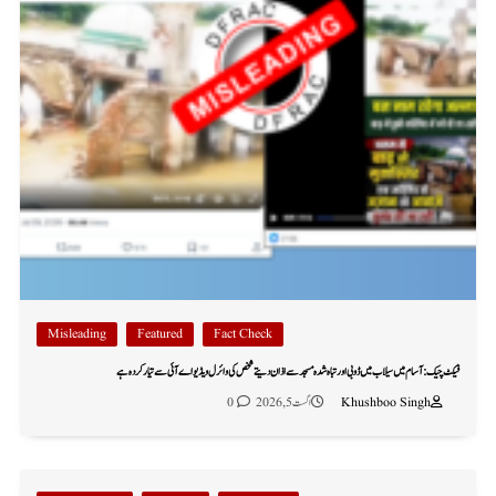
Misleading
Featured
Fact Check
فیکٹ چیک: آسام میں سیلاب میں ڈوبی اور تباہ شدہ مسجد سے اذان دیتے شخص کی وائرل ویڈیو اے آئی سے تیار کردہ ہے
Khushboo Singh
اگست 5, 2026
0