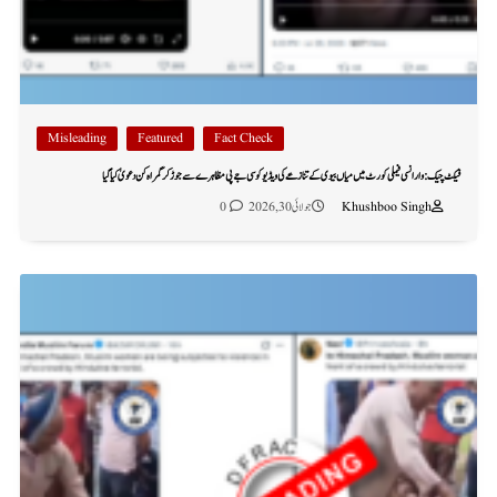
Misleading
Featured
Fact Check
فیکٹ چیک: وارانسی فیملی کورٹ میں میاں بیوی کے تنازعے کی ویڈیو کو سی جے پی مظاہرے سے جوڑ کر گمراہ کن دعویٰ کیا گیا
Khushboo Singh
جولائی 30, 2026
0