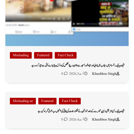
Misleading
Featured
Fact Check
فیکٹ چیک: آسام میں سیلاب میں ڈوبی اور تباہ شدہ مسجد سے اذان دیتے شخص کی وائرل ویڈیو اے آئی سے تیار کردہ ہے
Khushboo Singh
اگست 5, 2026
0
Misleading-ur
Featured
Fact Check
فیکٹ چیک: کیا جنریشن زی پر تبصرے کے بعد خواتین نے کنگنا رناوت کی پٹائی کی؟ نہیں، یہ دعویٰ گمراہ کن ہے
Khushboo Singh
اگست 4, 2026
0