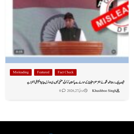
Misleading
Featured
Fact Check
فیکٹ چیک: راجناتھ سنگھ نے جنتر منتر احتجاج کے حوالے سے پاکستان کو کوئی دھمکی نہیں دی؛ وائرل ویڈیو ڈیجیٹلی آلٹرڈ ہے
Khushboo Singh
جولائی 27, 2026
0