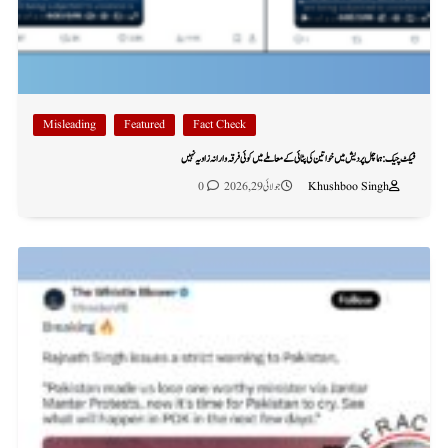
Misleading
Featured
Fact Check
فیکٹ چیک: ہماچل پردیش میں خواتین کی پٹائی کے معاملے میں کوئی فرقہ وارانہ زاویہ نہیں
Khushboo Singh
جولائی 29, 2026
0