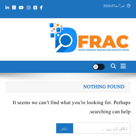
Ski
جمعہ, اگست 07, 2026
t
conten
DFRAC_ORG
Digital Forensics, Research and Analytics Center
NOTHING FOUND
It seems we can’t find what you’re looking for. Perhaps
searching can help.
تلاش
کریں