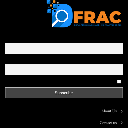
First name or full name
Email
By continuing, you accept the privacy policy
About Us
Contact us