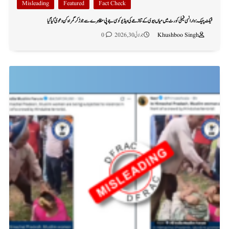
Misleading
Featured
Fact Check
فیکٹ چیک: وارانسی فیملی کورٹ میں میاں بیوی کے تنازعے کی ویڈیو کو سی جے پی مظاہرے سے جوڑ کر گمراہ کن دعویٰ کیا گیا
Khushboo Singh
جولائی 30, 2026
0