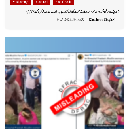
Misleading
Featured
Fact Check
فیکٹ چیک: وارانسی فیملی کورٹ میں میاں بیوی کے تنازعے کی ویڈیو کو سی جے پی مظاہرے سے جوڑ کر گمراہ کن دعویٰ کیا گیا
Khushboo Singh
جولائی 30, 2026
0