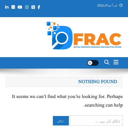
Ski
جمعہ, اگست 07, 2026
t
conten
DFRAC_ORG
Digital Forensics, Research and Analytics Center
NOTHING FOUND
It seems we can’t find what you’re looking for. Perhaps
searching can help.
تلاش
کریں