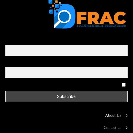
First name or full name
Email
By continuing, you accept the privacy policy
About Us
Contact us