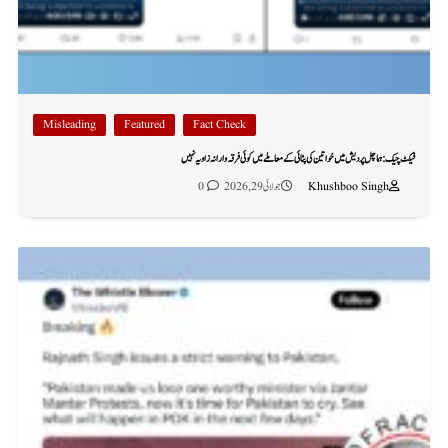
Misleading
Featured
Fact Check
فیکٹ چیک: ہماچل پردیش میں خواتین کی پٹائی کے معاملے میں کوئی فرقہ وارانہ زاویہ نہیں
Khushboo Singh
جولائی 29, 2026
0