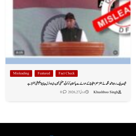
Misleading
Featured
Fact Check
فیکٹ چیک: راجناتھ سنگھ نے جنتر منتر احتجاج کے حوالے سے پاکستان کو کوئی دھمکی نہیں دی؛ وائرل ویڈیو ڈیجیٹلی آلٹرڈ ہے
Khushboo Singh
جولائی 27, 2026
0