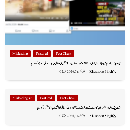
Misleading
Featured
Fact Check
فیکٹ چیک: آسام میں سیلاب میں ڈوبی اور تباہ شدہ مسجد سے اذان دیتے شخص کی وائرل ویڈیو اے آئی سے تیار کردہ ہے
Khushboo Singh
اگست 5, 2026
0
Misleading-ur
Featured
Fact Check
فیکٹ چیک: کیا جنریشن زی پر تبصرے کے بعد خواتین نے کنگنا رناوت کی پٹائی کی؟ نہیں، یہ دعویٰ گمراہ کن ہے
Khushboo Singh
اگست 4, 2026
0