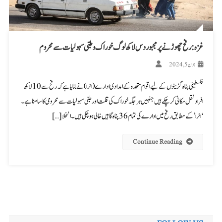
غزہ: رفح چھوڑنے پر مجبور دس لاکھ لوگ خوراک و طبی سہولیات سے محروم
جون 5, 2024
فلسطینی پناہ گزینوں کے لیے اقوام متحدہ کے امدادی ادارے (انرا) نے بتایا ہے کہ رفح سے 10 لاکھ
افراد نقل مکانی کر چکے ہیں جنہیں ہر جگہ خوراک کی قلت اور طبی سہولیات سے محرومی کا سامنا ہے۔
‘انرا’ کے مطابق رفح میں ادارے کی تمام 36 پناہ گاہیں خالی ہو چکی ہیں۔ انخلا […]
Continue Reading