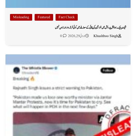
Misleading
Featured
Fact Check
فیکٹ چیک: ہماچل پردیش میں خواتین کی پٹائی کے معاملے میں کوئی فرقہ وارانہ زاویہ نہیں
Khushboo Singh
جولائی 29, 2026
0