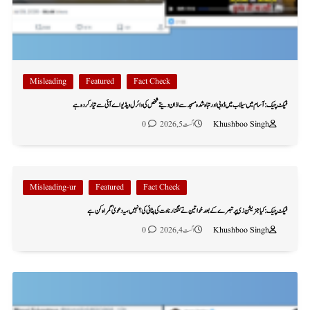
Misleading
Featured
Fact Check
فیکٹ چیک: آسام میں سیلاب میں ڈوبی اور تباہ شدہ مسجد سے اذان دیتے شخص کی وائرل ویڈیو اے آئی سے تیار کردہ ہے
Khushboo Singh
اگست 5, 2026
0
Misleading-ur
Featured
Fact Check
فیکٹ چیک: کیا جنریشن زی پر تبصرے کے بعد خواتین نے کنگنا رناوت کی پٹائی کی؟ نہیں، یہ دعویٰ گمراہ کن ہے
Khushboo Singh
اگست 4, 2026
0