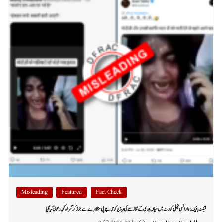
Misleading
Featured
Fact Check
فیکٹ چیک: وارانسی فیملی کورٹ میں میاں بیوی کے تنازعے کی ویڈیو کو سی جے پی مظاہرے سے جوڑ کر گمراہ کن دعویٰ کیا گیا