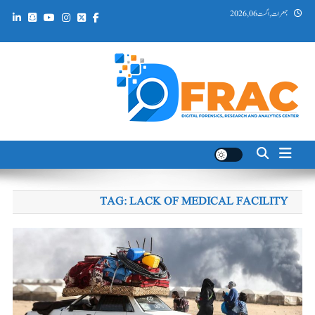
Ski
جمعرات, اگست 06, 2026
t
conten
DFRAC_ORG
Digital Forensics, Research and Analytics Center
TAG:
LACK OF MEDICAL FACILITY