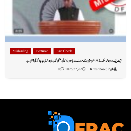
Misleading
Featured
Fact Check
فیکٹ چیک: راجناتھ سنگھ نے جنتر منتر احتجاج کے حوالے سے پاکستان کو کوئی دھمکی نہیں دی؛ وائرل ویڈیو ڈیجیٹلی آلٹرڈ ہے
Khushboo Singh
جولائی 27, 2026
0