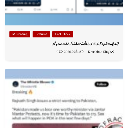
Misleading
Featured
Fact Check
فیکٹ چیک: ہماچل پردیش میں خواتین کی پٹائی کے معاملے میں کوئی فرقہ وارانہ زاویہ نہیں
Khushboo Singh
جولائی 29, 2026
0