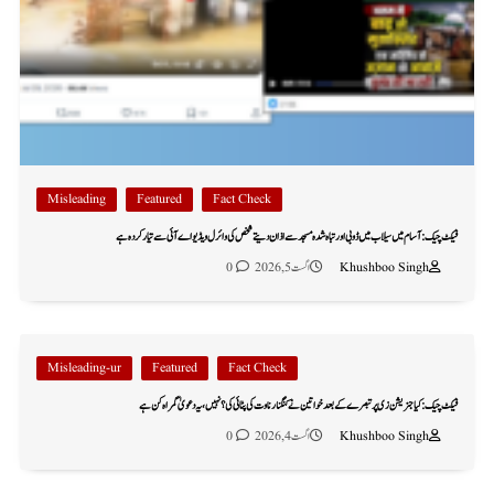
Misleading
Featured
Fact Check
فیکٹ چیک: آسام میں سیلاب میں ڈوبی اور تباہ شدہ مسجد سے اذان دیتے شخص کی وائرل ویڈیو اے آئی سے تیار کردہ ہے
Khushboo Singh
اگست 5, 2026
0
Misleading-ur
Featured
Fact Check
فیکٹ چیک: کیا جنریشن زی پر تبصرے کے بعد خواتین نے کنگنا رناوت کی پٹائی کی؟ نہیں، یہ دعویٰ گمراہ کن ہے
Khushboo Singh
اگست 4, 2026
0