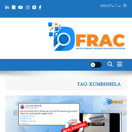
Ski
جمعہ, اگست 07, 2026
t
conten
DFRAC_ORG
Digital Forensics, Research and Analytics Center
TAG:
KUMBHMELA