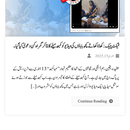
فیکٹ چیک: کھانا کھاتے کچھ باباؤں کی ویڈیو کو کمبھ میلے کا بتا کر گمراہ کن دعویٰ کیا گیا۔
جنوری 15, 2025
عقیدہ، یقین، ہم آہنگی اور ثقافتوں کے اتحاد کا عظیم تہوار ’’مہا کمبھ‘‘ 13 جنوری سے اتر پردیش کے
پریاگ راج میں جاری ہے۔ آج کمبھ میلے کے انعقاد کا تیسرا دن ہے۔ اب کمبھ میلے سے جوڑتے ہوئے
سوشل میڈیا پر ایک ویڈیو وائرل ہو رہا ہے جس میں کچھ باباؤں کو مشروب اور […]
Continue Reading