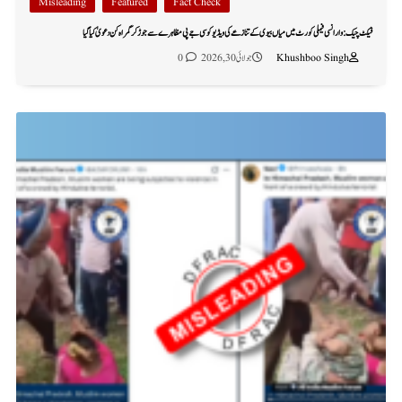
Misleading
Featured
Fact Check
فیکٹ چیک: وارانسی فیملی کورٹ میں میاں بیوی کے تنازعے کی ویڈیو کو سی جے پی مظاہرے سے جوڑ کر گمراہ کن دعویٰ کیا گیا
Khushboo Singh
جولائی 30, 2026
0