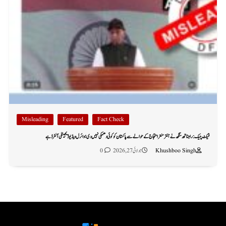
Misleading
Featured
Fact Check
فیکٹ چیک: راجناتھ سنگھ نے جنتر منتر احتجاج کے حوالے سے پاکستان کو کوئی دھمکی نہیں دی؛ وائرل ویڈیو ڈیجیٹلی آلٹرڈ ہے
Khushboo Singh
جولائی 27, 2026
0