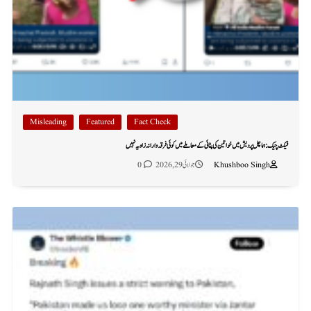
Misleading
Featured
Fact Check
فیکٹ چیک: ہماچل پردیش میں خواتین کی پٹائی کے معاملے میں کوئی فرقہ وارانہ زاویہ نہیں
Khushboo Singh
جولائی 29, 2026
0