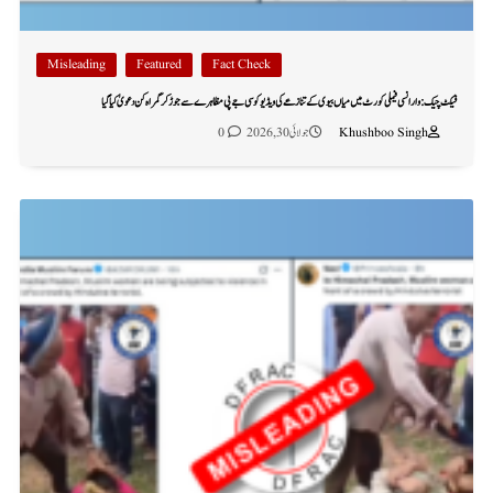
Misleading
Featured
Fact Check
فیکٹ چیک: وارانسی فیملی کورٹ میں میاں بیوی کے تنازعے کی ویڈیو کو سی جے پی مظاہرے سے جوڑ کر گمراہ کن دعویٰ کیا گیا
Khushboo Singh
جولائی 30, 2026
0