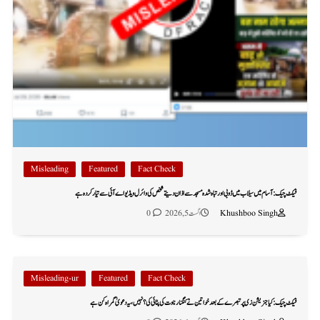
Misleading
Featured
Fact Check
فیکٹ چیک: آسام میں سیلاب میں ڈوبی اور تباہ شدہ مسجد سے اذان دیتے شخص کی وائرل ویڈیو اے آئی سے تیار کردہ ہے
Khushboo Singh
اگست 5, 2026
0
Misleading-ur
Featured
Fact Check
فیکٹ چیک: کیا جنریشن زی پر تبصرے کے بعد خواتین نے کنگنا رناوت کی پٹائی کی؟ نہیں، یہ دعویٰ گمراہ کن ہے