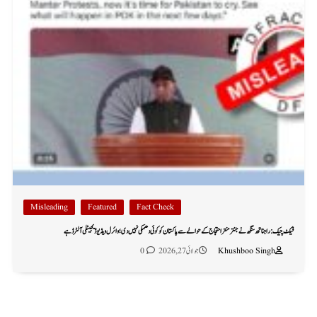
Misleading
Featured
Fact Check
فیکٹ چیک: راجناتھ سنگھ نے جنتر منتر احتجاج کے حوالے سے پاکستان کو کوئی دھمکی نہیں دی؛ وائرل ویڈیو ڈیجیٹلی آلٹرڈ ہے
Khushboo Singh
جولائی 27, 2026
0