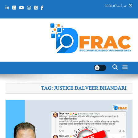
Ski
جمعہ, اگست 07, 2026
t
conten
DFRAC_ORG
Digital Forensics, Research and Analytics Center
TAG:
JUSTICE DALVEER BHANDARI