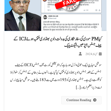
کیا PM مودی کی سفارتکاری کی بدولت دلویر بھنڈاری منتخب ہوئے ICJ کے
چیف جسٹس؟ پڑھیں، فیکٹ چیک
مئی 6, 2024
سوشل میڈیا پر ایک دعویٰ وائرل ہو رہا ہے کہ انٹرنیشنل کورٹ آف جسٹس (ICJ) کے چیف
جسٹس کے بطور جسٹس دَلویر بھنڈاری کو منتخب کیا گیا ہے۔ انہوں نے برطانیہ کے جسٹس کِرسٹوفر وُڈ
کو شکست دی ہے۔ جسٹس بھنڈاری کو 193 ووٹ میں سے 183 ملے ہیں۔ سوشل میڈیا یوزرس
اسے وزیراعظم نریندر […]
Continue Reading