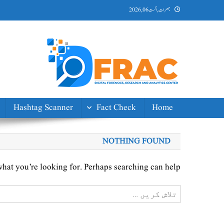
Ski
جمعرات, اگست 06, 2026
t
conten
DFRAC_ORG
Digital Forensics, Research and Analytics Center
Hashtag Scanner
Fact Check
Home
NOTHING FOUND
what you’re looking for. Perhaps searching can help.
تلاش
کریں
برائے: