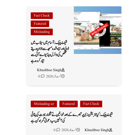
Fact Check
Featured
Misleading
فیکٹ چیک: آسام میں سیلاب میں
ڈوبی اور تباہ شدہ مسجد سے اذان دیتے
شخص کی وائرل ویڈیو اے آئی سے
تیار کردہ ہے
Khushboo Singh
اگست 5, 2026
0
Misleading-ur
Featured
Fact Check
فیکٹ چیک: کیا جنریشن زی پر تبصرے کے بعد خواتین نے کنگنا رناوت کی پٹائی
کی؟ نہیں، یہ دعویٰ گمراہ کن ہے
Khushboo Singh
اگست 4, 2026
0