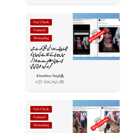
Fact Check
Featured
Misleading
فیکٹ چیک: وارانسی فیملی کورٹ میں
میاں بیوی کے تنازعے کی ویڈیو کو
سی جے پی مظاہرے سے جوڑ کر
گمراہ کن دعویٰ کیا گیا
Khushboo Singh
جولائی 30, 2026
0
Fact Check
Featured
Misleading