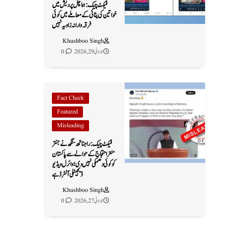
فیکٹ چیک: ہماچل پردیش میں
خواتین کی پٹائی کے معاملے میں کوئی
فرقہ وارانہ زاویہ نہیں
Khushboo Singh
جولائی 29, 2026
0
Fact Check
Featured
Misleading
فیکٹ چیک: راجناتھ سنگھ نے جنتر
منتر احتجاج کے حوالے سے پاکستان
کو کوئی دھمکی نہیں دی؛ وائرل ویڈیو
ڈیجیٹلی آلٹرڈ ہے
Khushboo Singh
جولائی 27, 2026
0