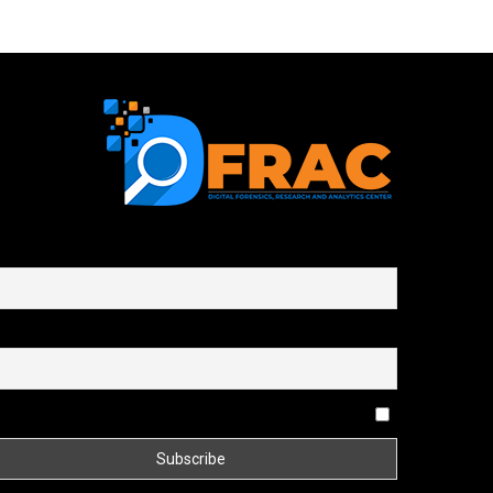
First name or full name
Email
By continuing, you accept the privacy policy