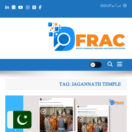
Ski
جمعہ, اگست 07, 2026
t
conten
DFRAC_ORG
Digital Forensics, Research and Analytics Center
TAG:
JAGANNATH TEMPLE