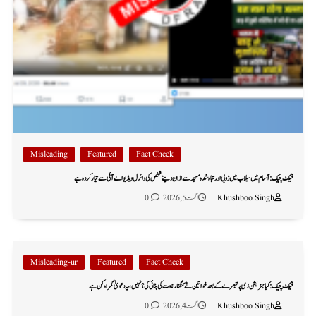
Misleading
Featured
Fact Check
فیکٹ چیک: آسام میں سیلاب میں ڈوبی اور تباہ شدہ مسجد سے اذان دیتے شخص کی وائرل ویڈیو اے آئی سے تیار کردہ ہے
Khushboo Singh
اگست 5, 2026
0
Misleading-ur
Featured
Fact Check
فیکٹ چیک: کیا جنریشن زی پر تبصرے کے بعد خواتین نے کنگنا رناوت کی پٹائی کی؟ نہیں، یہ دعویٰ گمراہ کن ہے
Khushboo Singh
اگست 4, 2026
0