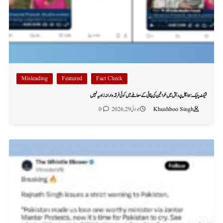
Misleading
Featured
Fact Check
فیکٹ چیک: ہماچل پردیش میں خواتین کی پٹائی کے معاملے میں کوئی فرقہ وارانہ زاویہ نہیں
Khushboo Singh
جولائی 29, 2026
0