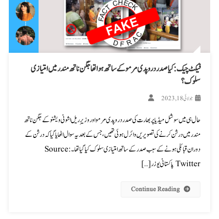
فیکٹ چیک: کیا صدر دروپدی مرمو کے ساتھ ہوا تھا جگن ناتھ مندر میں امتیازی
سلوک؟
جولائی 18, 2023
حال ہی میں سوشل میڈیا پر بھارت کی صدر دروپدی مرمو اور وزیرِ ریل اشونی ویشنو کے جگن ناتھ
مندر میں درشن کرنے کی تصویریں وائرل ہوئی تھیں، جس کے بعد یہ سوال اٹھایا گیا کہ درشن کے
دوران قبائلی ہونے کے سبب صدر کے ساتھ امتیازی سلوک کیا گیا تھا۔ Source:
Twitter پاکستانی یوزر […]
Continue Reading