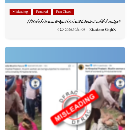
Misleading
Featured
Fact Check
فیکٹ چیک: وارانسی فیملی کورٹ میں میاں بیوی کے تنازعے کی ویڈیو کو سی جے پی مظاہرے سے جوڑ کر گمراہ کن دعویٰ کیا گیا
Khushboo Singh
جولائی 30, 2026
0