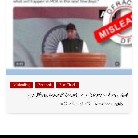
Misleading
Featured
Fact Check
فیکٹ چیک: راجناتھ سنگھ نے جنتر منتر احتجاج کے حوالے سے پاکستان کو کوئی دھمکی نہیں دی؛ وائرل ویڈیو ڈیجیٹلی آلٹرڈ ہے
Khushboo Singh
جولائی 27, 2026
0