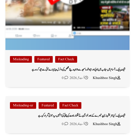
Misleading
Featured
Fact Check
فیکٹ چیک: آسام میں سیلاب میں ڈوبی اور تباہ شدہ مسجد سے اذان دیتے شخص کی وائرل ویڈیو اے آئی سے تیار کردہ ہے
Khushboo Singh
اگست 5, 2026
0
Misleading-ur
Featured
Fact Check
فیکٹ چیک: کیا جنریشن زی پر تبصرے کے بعد خواتین نے کنگنا رناوت کی پٹائی کی؟ نہیں، یہ دعویٰ گمراہ کن ہے
Khushboo Singh
اگست 4, 2026
0