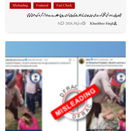
Misleading
Featured
Fact Check
فیکٹ چیک: وارانسی فیملی کورٹ میں میاں بیوی کے تنازعے کی ویڈیو کو سی جے پی مظاہرے سے جوڑ کر گمراہ کن دعویٰ کیا گیا
Khushboo Singh
جولائی 30, 2026
0