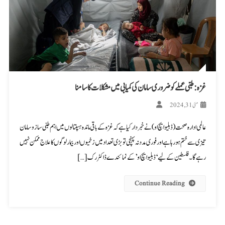
غزہ: طبی عملے کو ضروری سامان کی کمیابی میں مشکلات کا سامنا
مئی 31, 2024
عالمی ادارہ صحت (ڈبلیو ایچ او) نے خبردار کیا ہے کہ غزہ کے باقی ماندہ ہسپتالوں میں اہم طبی سازوسامان
تیزی سے ختم ہو رہا ہے اور فوری مدد نہ پہنچی تو بڑی تعداد میں زخمیوں اور بیمار لوگوں کا علاج ممکن نہیں
رہے گا۔ فلسطین کے لیے ‘ڈبلیو ایچ او’ کے نمائندے ڈاکٹر رک […]
Continue Reading