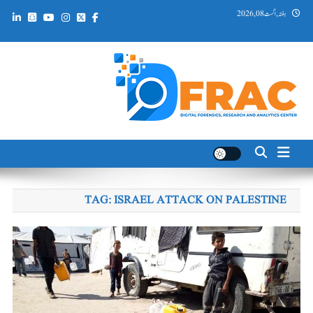
Ski
ہفتہ, اگست 08, 2026
t
conten
DFRAC_ORG
Digital Forensics, Research and Analytics Center
TAG:
ISRAEL ATTACK ON PALESTINE