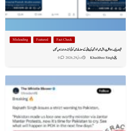
Misleading
Featured
Fact Check
فیکٹ چیک: ہماچل پردیش میں خواتین کی پٹائی کے معاملے میں کوئی فرقہ وارانہ زاویہ نہیں
Khushboo Singh
جولائی 29, 2026
0