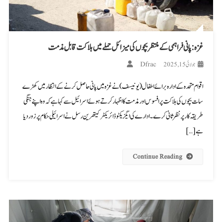
غزہ: پانی فراہمی کے منتظر بچوں کی میزائل حملے میں ہلاکت قابل مذمت
Dfrac
جولائی 15, 2025
اقوام متحدہ کے ادارہ برائے اطفال (یونیسف) نے غزہ میں پانی حاصل کرنے کے انتظار میں کھڑے
سات بچوں کی ہلاکت پر افسوس اور مذمت کا اظہار کرتے ہوئے اسرائیل سے کہا ہے کہ وہ اپنے جنگی
طریقہ کار پر نظرثانی کرے۔ ادارے کی ایگزیکٹو ڈائریکٹر کیتھرین رسل نے اسرائیلی حکام پر زور دیا
ہے […]
Continue Reading