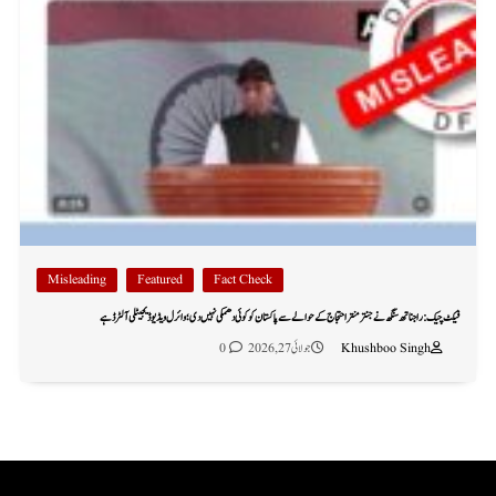
Misleading
Featured
Fact Check
فیکٹ چیک: راجناتھ سنگھ نے جنتر منتر احتجاج کے حوالے سے پاکستان کو کوئی دھمکی نہیں دی؛ وائرل ویڈیو ڈیجیٹلی آلٹرڈ ہے
Khushboo Singh
جولائی 27, 2026
0