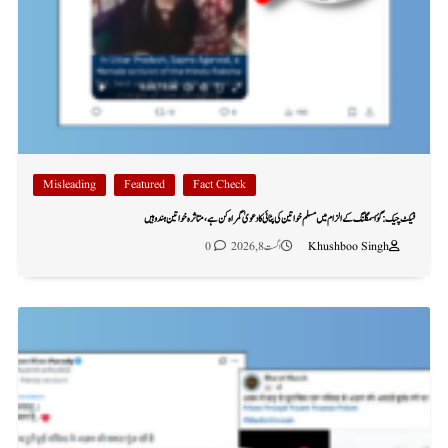
Misleading
Featured
Fact Check
فیکٹ چیک: گؤ اسمگلنگ کے الزام میں مسلم خواتین کی پٹائی کا دعویٰ گمراہ کن ہے، متاثرہ خواتین ہندو ہیں
Khushboo Singh
اگست 8, 2026
0