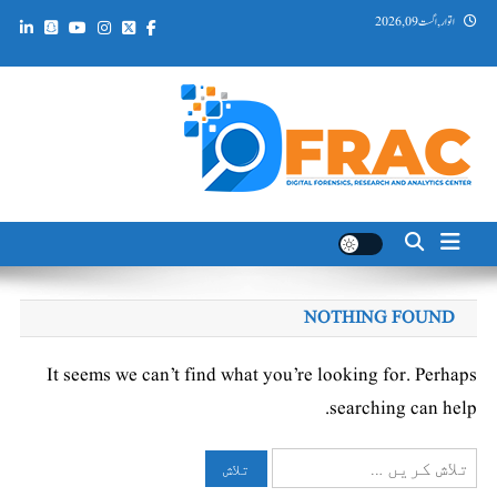
Ski
اتوار, اگست 09, 2026
t
conten
DFRAC_ORG
Digital Forensics, Research and Analytics Center
NOTHING FOUND
It seems we can’t find what you’re looking for. Perhaps
searching can help.
تلاش
کریں