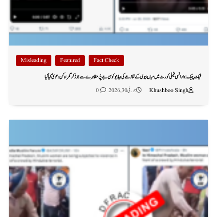
Misleading
Featured
Fact Check
فیکٹ چیک: وارانسی فیملی کورٹ میں میاں بیوی کے تنازعے کی ویڈیو کو سی جے پی مظاہرے سے جوڑ کر گمراہ کن دعویٰ کیا گیا
Khushboo Singh
جولائی 30, 2026
0