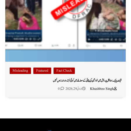
Misleading
Featured
Fact Check
فیکٹ چیک: ہماچل پردیش میں خواتین کی پٹائی کے معاملے میں کوئی فرقہ وارانہ زاویہ نہیں
Khushboo Singh
جولائی 29, 2026
0