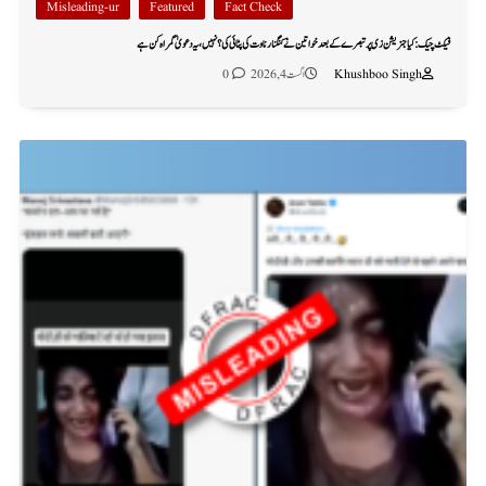
Misleading-ur
Featured
Fact Check
فیکٹ چیک: کیا جنریشن زی پر تبصرے کے بعد خواتین نے کنگنا رناوت کی پٹائی کی؟ نہیں، یہ دعویٰ گمراہ کن ہے
Khushboo Singh
اگست 4, 2026
0