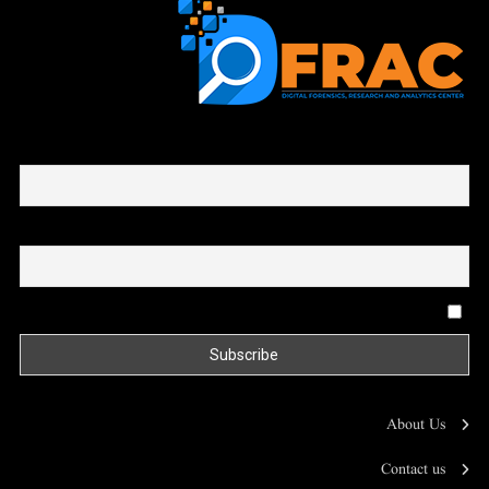
First name or full name
Email
By continuing, you accept the privacy policy
About Us
Contact us