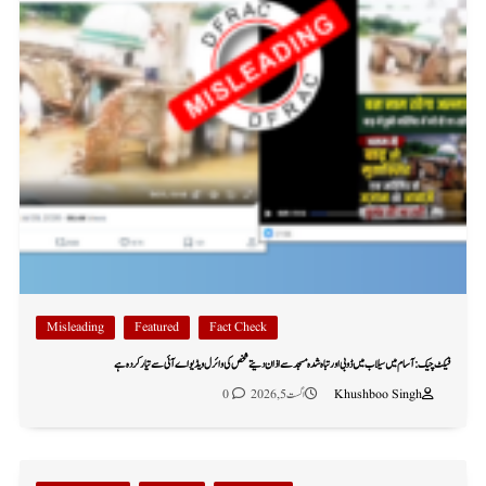
Misleading
Featured
Fact Check
فیکٹ چیک: آسام میں سیلاب میں ڈوبی اور تباہ شدہ مسجد سے اذان دیتے شخص کی وائرل ویڈیو اے آئی سے تیار کردہ ہے
Khushboo Singh
اگست 5, 2026
0