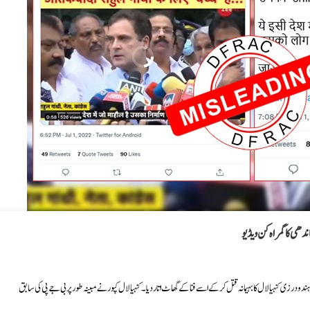
دھی کا گمراہ کن ویڈیو
 درزی کنہیا لال کا بہیمانہ قتل کرکے اسے فناکے گھاٹ اتار دیا۔ کنہیالال کپور نے مبینہ طور پر بی جے پی کی سابق