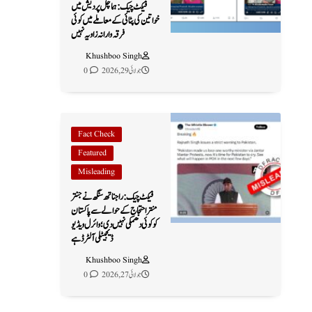
فیکٹ چیک: ہماچل پردیش میں
خواتین کی پٹائی کے معاملے میں کوئی
فرقہ وارانہ زاویہ نہیں
Khushboo Singh
جولائی 29, 2026
0
Fact Check
Featured
Misleading
فیکٹ چیک: راجناتھ سنگھ نے جنتر
منتر احتجاج کے حوالے سے پاکستان
کو کوئی دھمکی نہیں دی؛ وائرل ویڈیو
ڈیجیٹلی آلٹرڈ ہے
Khushboo Singh
جولائی 27, 2026
0