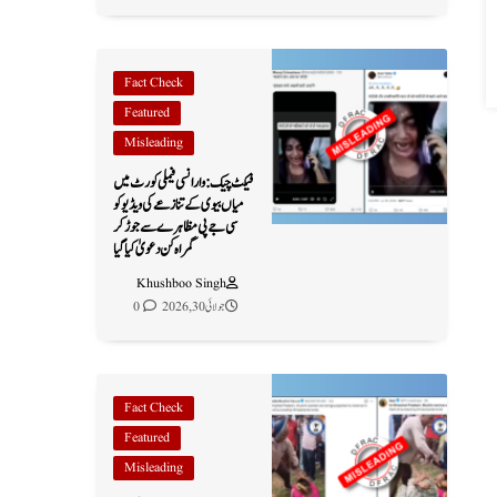
Fact Check
Featured
Misleading
فیکٹ چیک: وارانسی فیملی کورٹ میں
میاں بیوی کے تنازعے کی ویڈیو کو
سی جے پی مظاہرے سے جوڑ کر
گمراہ کن دعویٰ کیا گیا
Khushboo Singh
جولائی 30, 2026
0
Fact Check
Featured
Misleading