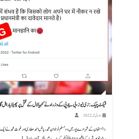
فیکٹ چیک: زی نیوز، بی جے پی کے وزراء نے کنہیا لال کے قتل پر پھیلایا راہل گان
جولائی 2, 2022
راجستھان کے شہر ادے پور میں دو مسلم نوجوان محمد ریاض احمد عطاری اور غوث محمد نے ایک ہندو
رہنما نوپور شرما کے پیغمبر اسلام ﷺ کے بارے میں ہتک آمیز بیان […]