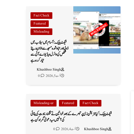
Fact Check
Featured
Misleading
فیکٹ چیک: آسام میں سیلاب میں
ڈوبی اور تباہ شدہ مسجد سے اذان دیتے
شخص کی وائرل ویڈیو اے آئی سے
تیار کردہ ہے
Khushboo Singh
اگست 5, 2026
0
Misleading-ur
Featured
Fact Check
فیکٹ چیک: کیا جنریشن زی پر تبصرے کے بعد خواتین نے کنگنا رناوت کی پٹائی
کی؟ نہیں، یہ دعویٰ گمراہ کن ہے
Khushboo Singh
اگست 4, 2026
0