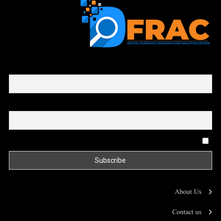
First name or full name
Email
By continuing, you accept the privacy policy
About Us
Contact us