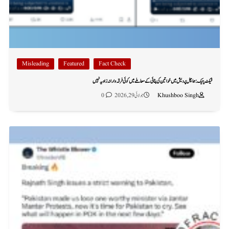
Misleading
Featured
Fact Check
فیکٹ چیک: ہماچل پردیش میں خواتین کی پٹائی کے معاملے میں کوئی فرقہ وارانہ زاویہ نہیں
Khushboo Singh
جولائی 29, 2026
0