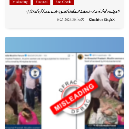
Misleading
Featured
Fact Check
فیکٹ چیک: وارانسی فیملی کورٹ میں میاں بیوی کے تنازعے کی ویڈیو کو سی جے پی مظاہرے سے جوڑ کر گمراہ کن دعویٰ کیا گیا
Khushboo Singh
جولائی 30, 2026
0