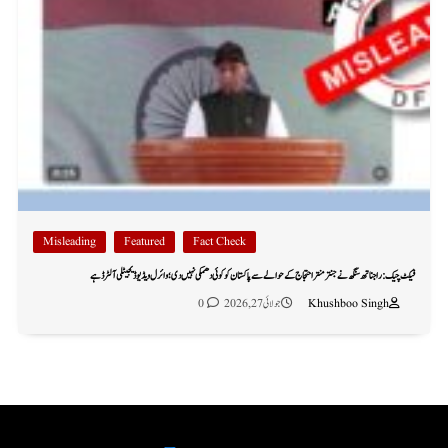
Misleading
Featured
Fact Check
فیکٹ چیک: راجناتھ سنگھ نے جنتر منتر احتجاج کے حوالے سے پاکستان کو کوئی دھمکی نہیں دی؛ وائرل ویڈیو ڈیجیٹلی آلٹرڈ ہے
Khushboo Singh
جولائی 27, 2026
0