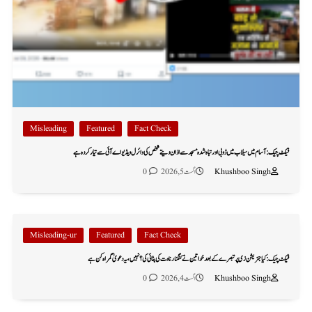
Misleading
Featured
Fact Check
فیکٹ چیک: آسام میں سیلاب میں ڈوبی اور تباہ شدہ مسجد سے اذان دیتے شخص کی وائرل ویڈیو اے آئی سے تیار کردہ ہے
Khushboo Singh
اگست 5, 2026
0
Misleading-ur
Featured
Fact Check
فیکٹ چیک: کیا جنریشن زی پر تبصرے کے بعد خواتین نے کنگنا رناوت کی پٹائی کی؟ نہیں، یہ دعویٰ گمراہ کن ہے
Khushboo Singh
اگست 4, 2026
0