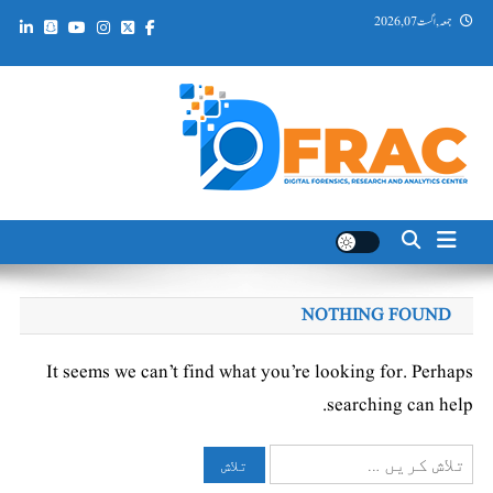
Ski
جمعہ, اگست 07, 2026
t
conten
DFRAC_ORG
Digital Forensics, Research and Analytics Center
NOTHING FOUND
It seems we can’t find what you’re looking for. Perhaps
searching can help.
تلاش
کریں