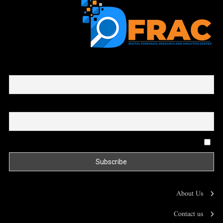
First name or full name
Email
By continuing, you accept the privacy policy
About Us
Contact us