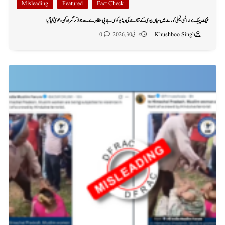
Misleading
Featured
Fact Check
فیکٹ چیک: وارانسی فیملی کورٹ میں میاں بیوی کے تنازعے کی ویڈیو کو سی جے پی مظاہرے سے جوڑ کر گمراہ کن دعویٰ کیا گیا
Khushboo Singh
جولائی 30, 2026
0