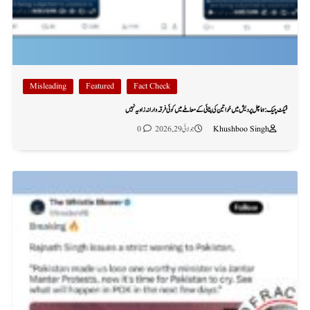
Misleading
Featured
Fact Check
فیکٹ چیک: ہماچل پردیش میں خواتین کی پٹائی کے معاملے میں کوئی فرقہ وارانہ زاویہ نہیں
Khushboo Singh
جولائی 29, 2026
0