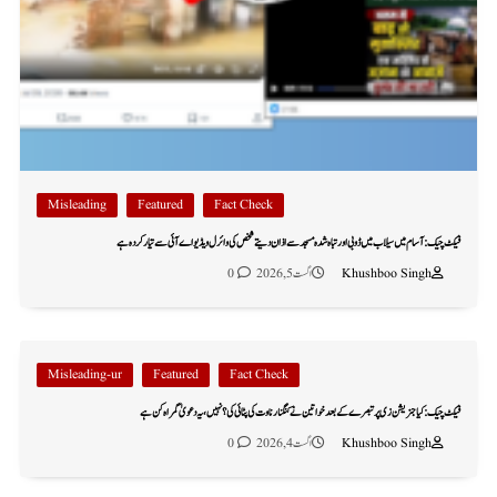
Misleading
Featured
Fact Check
فیکٹ چیک: آسام میں سیلاب میں ڈوبی اور تباہ شدہ مسجد سے اذان دیتے شخص کی وائرل ویڈیو اے آئی سے تیار کردہ ہے
Khushboo Singh
اگست 5, 2026
0
Misleading-ur
Featured
Fact Check
فیکٹ چیک: کیا جنریشن زی پر تبصرے کے بعد خواتین نے کنگنا رناوت کی پٹائی کی؟ نہیں، یہ دعویٰ گمراہ کن ہے
Khushboo Singh
اگست 4, 2026
0