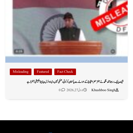
Misleading
Featured
Fact Check
فیکٹ چیک: راجناتھ سنگھ نے جنتر منتر احتجاج کے حوالے سے پاکستان کو کوئی دھمکی نہیں دی؛ وائرل ویڈیو ڈیجیٹلی آلٹرڈ ہے
Khushboo Singh
جولائی 27, 2026
0