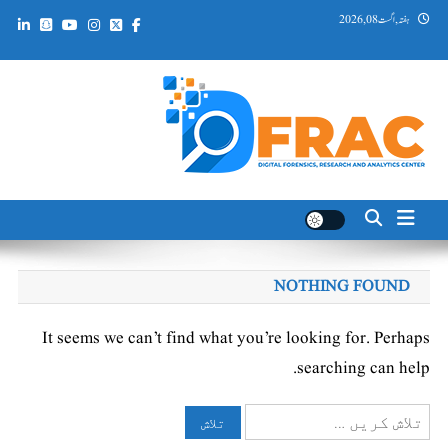
Ski
ہفتہ, اگست 08, 2026
t
conten
DFRAC_ORG
Digital Forensics, Research and Analytics Center
NOTHING FOUND
It seems we can’t find what you’re looking for. Perhaps
searching can help.
تلاش
کریں