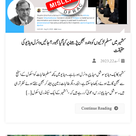
کشمیر میں مسلم لڑکیوں کو ہندو بھجن پڑھنے پر کیا گیا مجبور؟ جانیں وائرل ویڈیو کی
حقیقت
اگست 22, 2023
کشمیر کا ایک ویڈیو سوشل میڈیا پر وائرل ہو رہا ہے۔ ویڈیو میں کچھ مسلم طالبات کو اسکول کے اسٹیج
سے بھجن گاتے ہوئے دیکھا جا سکتا ہے، جبکہ دیگر طالبات زمین پر بیٹھ کر بھجن سنتے ہوئے نظر آ رہی
ہیں۔ سوشل میڈیا یوزرس دعویٰ کر رہے ہیں کہ- ’کشمیر کے ایک سیکنڈری اسکول […]
Continue Reading