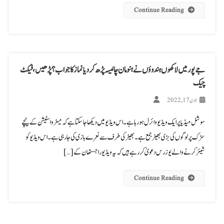
Continue Reading
جے پور میں لاکھوں ہندوؤں نے ہنومان چالیسہ پڑھ کر دیا نماز کا جواب؟پڑھیں،فیکٹ
چیک
جون 17, 2022
سوشل میڈیا پر ایک ویڈیو وائرل ہو رہاہے۔ اس ویڈیو میں دیکھا جا سکتا ہے کہ میٹرو اسٹیشن کے نیچے
سڑک پر لوگوں کی بڑی بھیڑ جمع ہے۔ بھیڑ کی طرف سے نعرے بازی کی جا رہی ہے ۔ اس ویڈیو کو
شیئر کرنے والے یوزرس دعویٰ کر رہے ہیں کہ یہ ویڈیو راجستھان کے […]
Continue Reading