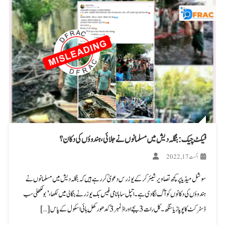
فیکٹ چیک: بنگلہ دیش میں مسلمانوں نے جلائی، ہندوؤں کی دکان؟
اگست 17, 2022
سوشل میڈیا پر کچھ تصاویر شیئر کر کے یوزرس دعویٰ کر رہے ہیں کہ بنگلہ دیش میں مسلمانوں نے
ہندوؤں کی دکانوں کو آگ لگا دی ہے۔ اتپل ساہا نامی فیس بک یوزر نے بنگالی میں لکھا،’بولکھلی سب
ڈسٹرکٹ کا پوپاڑیا سنگھ۔ کل رات 3 بجے اوراڈ نمبر 3 کدھور کِھل ہائی اسکول کے پاس […]