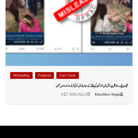
Misleading
Featured
Fact Check
فیکٹ چیک: ہماچل پردیش میں خواتین کی پٹائی کے معاملے میں کوئی فرقہ وارانہ زاویہ نہیں
Khushboo Singh
جولائی 29, 2026
0