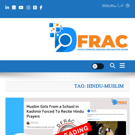
Ski
اتوار, اگست 09, 2026
t
conten
DFRAC_ORG
Digital Forensics, Research and Analytics Center
TAG:
HINDU-MUSLIM