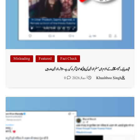
Misleading
Featured
Fact Check
فیکٹ چیک: گؤ اسمگلنگ کے الزام میں مسلم خواتین کی پٹائی کا دعویٰ گمراہ کن ہے، متاثرہ خواتین ہندو ہیں
Khushboo Singh
اگست 8, 2026
0