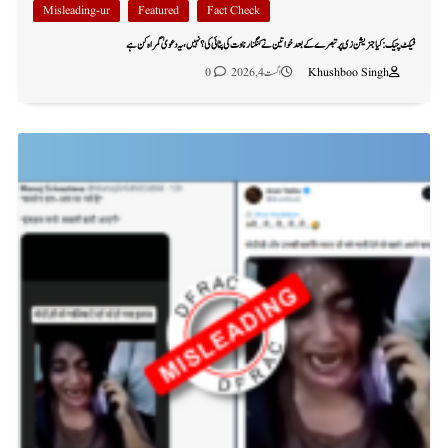
Misleading-ur
Featured
Fact Check
فیکٹ چیک: کیا جنریشن زی پر تبصرے کے بعد خواتین نے کنگنا رناوت کی پٹائی کی؟ نہیں، یہ دعویٰ گمراہ کن ہے
Khushboo Singh
اگست 4, 2026
0