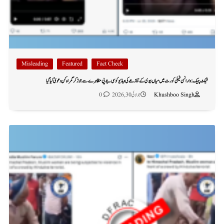
Misleading
Featured
Fact Check
فیکٹ چیک: وارانسی فیملی کورٹ میں میاں بیوی کے تنازعے کی ویڈیو کو سی جے پی مظاہرے سے جوڑ کر گمراہ کن دعویٰ کیا گیا
Khushboo Singh
جولائی 30, 2026
0