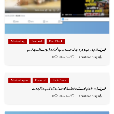
Misleading
Featured
Fact Check
فیکٹ چیک: آسام میں سیلاب میں ڈوبی اور تباہ شدہ مسجد سے اذان دیتے شخص کی وائرل ویڈیو اے آئی سے تیار کردہ ہے
Khushboo Singh
اگست 5, 2026
0
Misleading-ur
Featured
Fact Check
فیکٹ چیک: کیا جنریشن زی پر تبصرے کے بعد خواتین نے کنگنا رناوت کی پٹائی کی؟ نہیں، یہ دعویٰ گمراہ کن ہے
Khushboo Singh
اگست 4, 2026
0