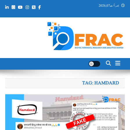
Ski
جمعہ, اگست 07, 2026
t
conten
DFRAC_ORG
Digital Forensics, Research and Analytics Center
TAG:
HAMDARD