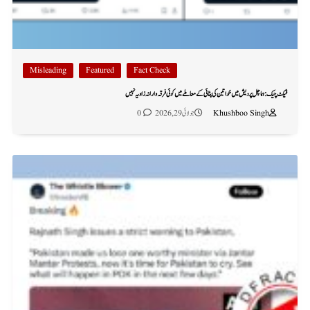
Misleading
Featured
Fact Check
فیکٹ چیک: ہماچل پردیش میں خواتین کی پٹائی کے معاملے میں کوئی فرقہ وارانہ زاویہ نہیں
Khushboo Singh
جولائی 29, 2026
0