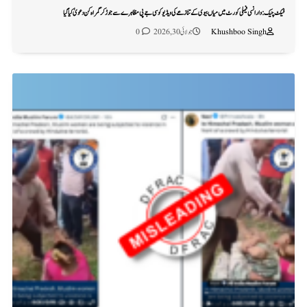
فیکٹ چیک: وارانسی فیملی کورٹ میں میاں بیوی کے تنازعے کی ویڈیو کو سی جے پی مظاہرے سے جوڑ کر گمراہ کن دعویٰ کیا گیا
Khushboo Singh
جولائی 30, 2026
0