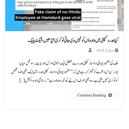
کیا ہمدرد کمپنی میں ہندوؤں کو نہیں دی جاتی نوکری؟ پڑھیں، فیکٹ چیک
مارچ 21, 2024
ملک کی مشہور یونانی دوا ساز کمپنی ہمدرد سے متعلق ایک دعویٰ وائرل ہو رہا ہے۔ سوشل میڈیا
یوزرس اس دعوے کو شیئر کر رہے ہیں کہ ’’مشہور یونانی دوا ساز کمپنی ہمدرد میں ایک بھی ہندو شخص
کو نوکری نہیں ملتی ہے۔ وہ بھی صرف اس لیے کیونکہ وہ ہندو ہے‘‘۔ سناتنی ہندو راکیش […]
Continue Reading