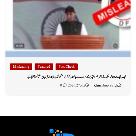
Misleading
Featured
Fact Check
فیکٹ چیک: راجناتھ سنگھ نے جنتر منتر احتجاج کے حوالے سے پاکستان کو کوئی دھمکی نہیں دی؛ وائرل ویڈیو ڈیجیٹلی آلٹرڈ ہے
Khushboo Singh
جولائی 27, 2026
0