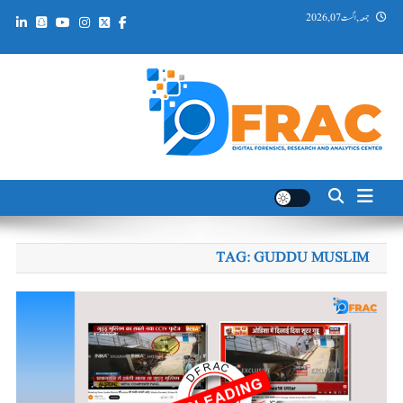
Ski
جمعہ, اگست 07, 2026
t
conten
DFRAC_ORG
Digital Forensics, Research and Analytics Center
TAG:
GUDDU MUSLIM