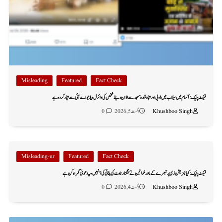
Misleading
Featured
Fact Check
فیکٹ چیک: آسام میں سیلاب میں ڈوبی اور تباہ شدہ مسجد سے اذان دیتے شخص کی وائرل ویڈیو اے آئی سے تیار کردہ ہے
Khushboo Singh
اگست 5, 2026
0
Misleading-ur
Featured
Fact Check
فیکٹ چیک: کیا جنریشن زی پر تبصرے کے بعد خواتین نے کنگنا رناوت کی پٹائی کی؟ نہیں، یہ دعویٰ گمراہ کن ہے
Khushboo Singh
اگست 4, 2026
0