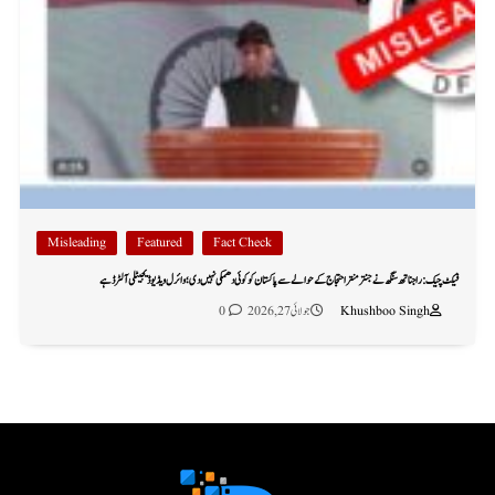
Misleading
Featured
Fact Check
فیکٹ چیک: راجناتھ سنگھ نے جنتر منتر احتجاج کے حوالے سے پاکستان کو کوئی دھمکی نہیں دی؛ وائرل ویڈیو ڈیجیٹلی آلٹرڈ ہے
Khushboo Singh
جولائی 27, 2026
0