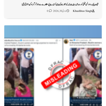
فیکٹ چیک: وارانسی فیملی کورٹ میں میاں بیوی کے تنازعے کی ویڈیو کو سی جے پی مظاہرے سے جوڑ کر گمراہ کن دعویٰ کیا گیا
Khushboo Singh
جولائی 30, 2026
0