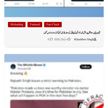
Misleading
Featured
Fact Check
فیکٹ چیک: ہماچل پردیش میں خواتین کی پٹائی کے معاملے میں کوئی فرقہ وارانہ زاویہ نہیں
Khushboo Singh
جولائی 29, 2026
0