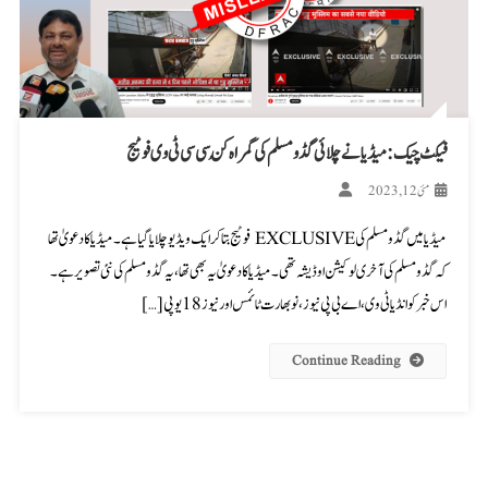
فیکٹ چیک: میڈیا نے چلائی گڈو مسلم کی گمراہ کُن سی سی ٹی وی فوٹیج
مئی 12, 2023
میڈیا میں گڈو مسلم کی EXCLUSIVE فوٹیج بتاکر ایک ویڈیو چلایا گیا ہے۔ میڈیا کا دعویٰ تھا
کہ گڈو مسلم کی آخری لوکیشن اوڈیشہ تھی۔ میڈیا کا دعویٰ یہ بھی تھا، یہ گڈو مسلم کی نئی تصویر ہے۔
اس خبر کو انڈیا ٹی وی، اے بی پی نیوز، نو بھارت ٹائمس اور نیوز18 یو پی […]
Continue Reading