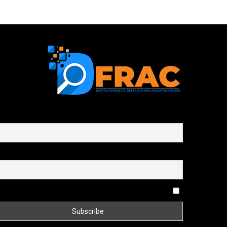
First name or full name
Email
By continuing, you accept the privacy policy