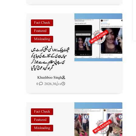
Fact Check
Featured
Misleading
فیکٹ چیک: وارانسی فیملی کورٹ میں
میاں بیوی کے تنازعے کی ویڈیو کو
سی جے پی مظاہرے سے جوڑ کر
گمراہ کن دعویٰ کیا گیا
Khushboo Singh
جولائی 30, 2026
0
Fact Check
Featured
Misleading