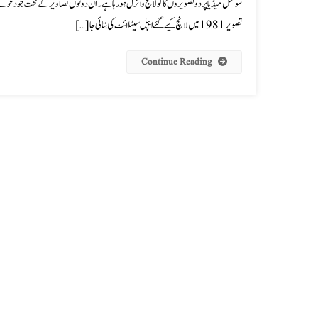
تصویر 1981 میں لانچ کیے گئے ایپل سیٹلائٹ کی بتائی جا […]
Continue Reading