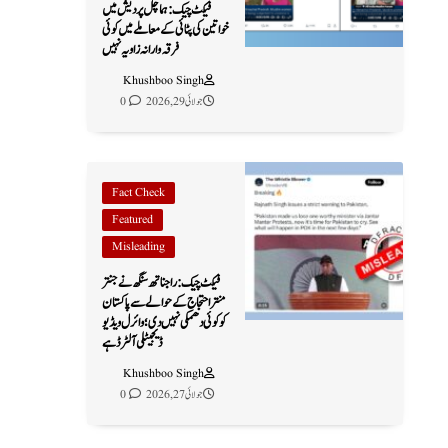
فیکٹ چیک: ہماچل پردیش میں
خواتین کی پٹائی کے معاملے میں کوئی
فرقہ وارانہ زاویہ نہیں
Khushboo Singh
جولائی 29, 2026
0
Fact Check
Featured
Misleading
فیکٹ چیک: راجناتھ سنگھ نے جنتر
منتر احتجاج کے حوالے سے پاکستان
کو کوئی دھمکی نہیں دی؛ وائرل ویڈیو
ڈیجیٹلی آلٹرڈ ہے
Khushboo Singh
جولائی 27, 2026
0