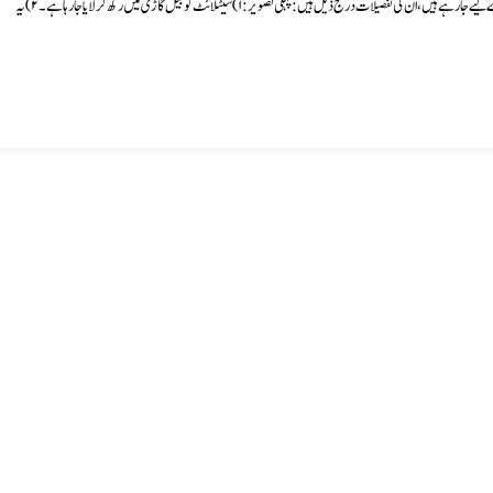
سوشل میڈیا پر دو تصویروں کا کولاج وائرل ہو رہا ہے۔ ان دونوں تصاویر کے تحت جو دعوے کیے جا رہے ہیں، ان کی تفصیلات درج ذیل ہیں: پہلی تصویر: ۱) سیٹلائٹ کو بیل گاڑی میں رکھ کر لایا جا رہا ہے۔ ۲) یہ