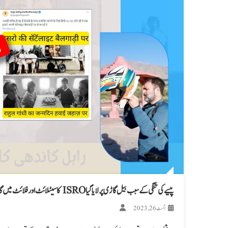
پیسے کی تنگی کے سبب بیل گاڑی پر لایا گیا ISRO کا سیٹلائٹ اور فلائٹ میں گاندھی خاندان مناتا ہوا راہل کا برتھ ڈے؟ پڑھیں، فیکٹ چیک
اگست 26, 2023