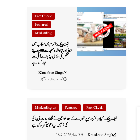
Fact Check
Featured
Misleading
فیکٹ چیک: آسام میں سیلاب میں
ڈوبی اور تباہ شدہ مسجد سے اذان دیتے
شخص کی وائرل ویڈیو اے آئی سے
تیار کردہ ہے
Khushboo Singh
اگست 5, 2026
0
Misleading-ur
Featured
Fact Check
فیکٹ چیک: کیا جنریشن زی پر تبصرے کے بعد خواتین نے کنگنا رناوت کی پٹائی
کی؟ نہیں، یہ دعویٰ گمراہ کن ہے
Khushboo Singh
اگست 4, 2026
0