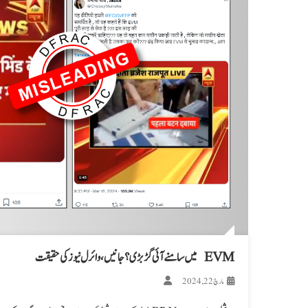
EVM میں سامنے آئی گڑبڑی؟ جانیں، وائرل نیوز کی حقیقت
مارچ 22, 2024