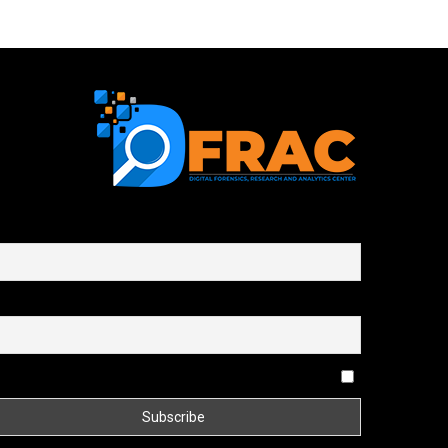
First name or full name
Email
By continuing, you accept the privacy policy