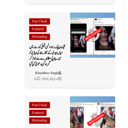
Fact Check
Featured
Misleading
فیکٹ چیک: وارانسی فیملی کورٹ میں
میاں بیوی کے تنازعے کی ویڈیو کو
سی جے پی مظاہرے سے جوڑ کر
گمراہ کن دعویٰ کیا گیا
Khushboo Singh
جولائی 30, 2026
0
Fact Check
Featured
Misleading