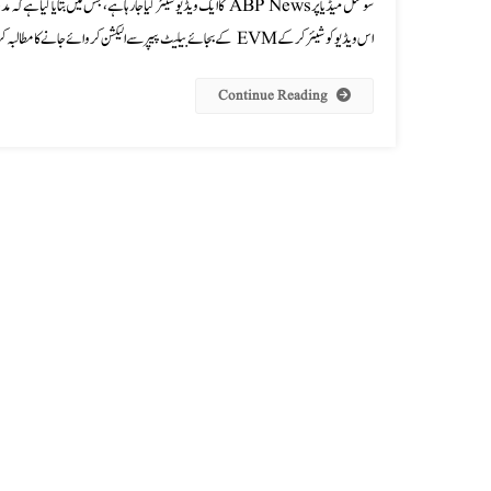
اس ویڈیو کو شیئر کرکے EVM کے بجائے بیلیٹ پیپر سے الیکشن کروائے جانے کا مطالبہ کر […]
Continue Reading