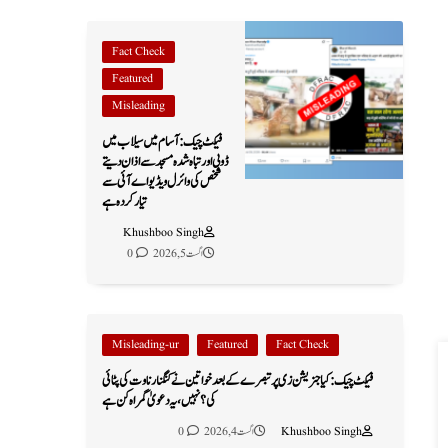
Fact Check
Featured
Misleading
فیکٹ چیک: آسام میں سیلاب میں
ڈوبی اور تباہ شدہ مسجد سے اذان دیتے
شخص کی وائرل ویڈیو اے آئی سے
تیار کردہ ہے
Khushboo Singh
اگست 5, 2026
0
Misleading-ur
Featured
Fact Check
فیکٹ چیک: کیا جنریشن زی پر تبصرے کے بعد خواتین نے کنگنا رناوت کی پٹائی
کی؟ نہیں، یہ دعویٰ گمراہ کن ہے
Khushboo Singh
اگست 4, 2026
0