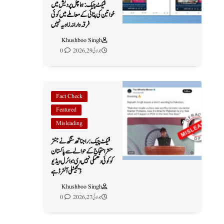
فیکٹ چیک: ہماچل پردیش میں
خواتین کی پٹائی کے معاملے میں کوئی
فرقہ وارانہ زاویہ نہیں
Khushboo Singh
جولائی 29, 2026
0
Fact Check
Featured
Misleading
فیکٹ چیک: راجناتھ سنگھ نے جنتر
منتر احتجاج کے حوالے سے پاکستان
کو کوئی دھمکی نہیں دی؛ وائرل ویڈیو
ڈیجیٹلی آلٹرڈ ہے
Khushboo Singh
جولائی 27, 2026
0