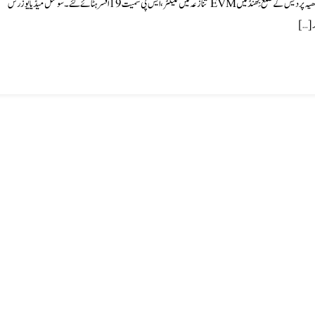
سوشل میڈیا پرABP News کا ایک ویڈیو شیئر کیا جا رہا ہے، جس میں بتایا گیا ہے کہ مدھیہ پردیش کے ضلع بِھنڈ میں EVM تنازعہ میں کلیکٹر، ایس پی سمیت 19 افسر ہٹائے گئے۔ سوشل میڈیا یوزرس