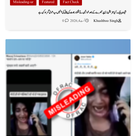
Misleading-ur
Featured
Fact Check
فیکٹ چیک: کیا جنریشن زی پر تبصرے کے بعد خواتین نے کنگنا رناوت کی پٹائی کی؟ نہیں، یہ دعویٰ گمراہ کن ہے
Khushboo Singh
اگست 4, 2026
0