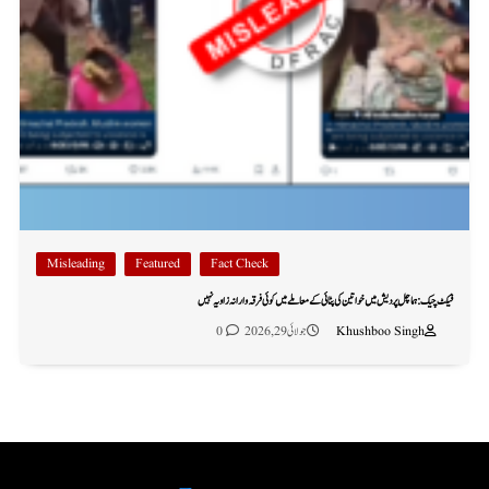
Misleading
Featured
Fact Check
فیکٹ چیک: ہماچل پردیش میں خواتین کی پٹائی کے معاملے میں کوئی فرقہ وارانہ زاویہ نہیں
Khushboo Singh
جولائی 29, 2026
0