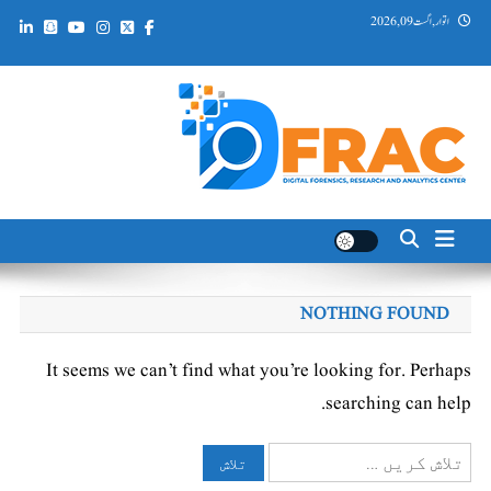
Ski
اتوار, اگست 09, 2026
t
conten
DFRAC_ORG
Digital Forensics, Research and Analytics Center
NOTHING FOUND
It seems we can’t find what you’re looking for. Perhaps
searching can help.
تلاش
کریں