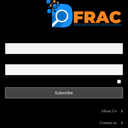
First name or full name
Email
By continuing, you accept the privacy policy
About Us
Contact us