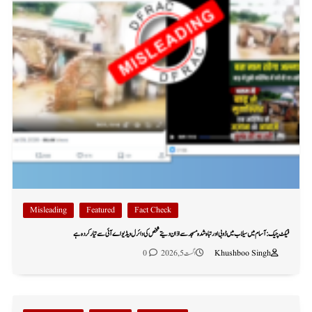
Misleading
Featured
Fact Check
فیکٹ چیک: آسام میں سیلاب میں ڈوبی اور تباہ شدہ مسجد سے اذان دیتے شخص کی وائرل ویڈیو اے آئی سے تیار کردہ ہے
Khushboo Singh
اگست 5, 2026
0