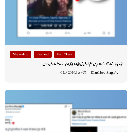
Misleading
Featured
Fact Check
فیکٹ چیک: گؤ اسمگلنگ کے الزام میں مسلم خواتین کی پٹائی کا دعویٰ گمراہ کن ہے، متاثرہ خواتین ہندو ہیں
Khushboo Singh
اگست 8, 2026
0