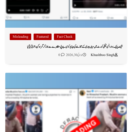
Misleading
Featured
Fact Check
فیکٹ چیک: وارانسی فیملی کورٹ میں میاں بیوی کے تنازعے کی ویڈیو کو سی جے پی مظاہرے سے جوڑ کر گمراہ کن دعویٰ کیا گیا
Khushboo Singh
جولائی 30, 2026
0