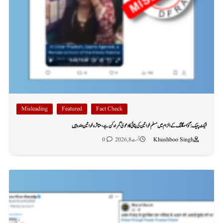
Misleading
Featured
Fact Check
فیکٹ چیک: گؤ اسمگلنگ کے الزام میں مسلم خواتین کی پٹائی کا دعویٰ گمراہ کن ہے، متاثرہ خواتین ہندو ہیں
Khushboo Singh
اگست 8, 2026
0