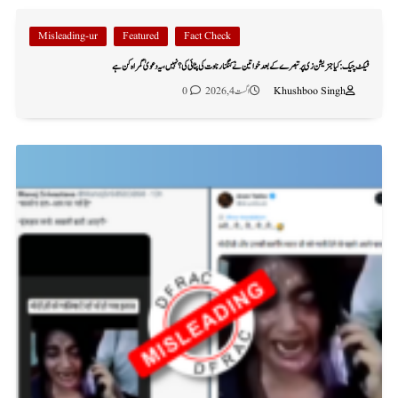
Misleading-ur
Featured
Fact Check
فیکٹ چیک: کیا جنریشن زی پر تبصرے کے بعد خواتین نے کنگنا رناوت کی پٹائی کی؟ نہیں، یہ دعویٰ گمراہ کن ہے
Khushboo Singh
اگست 4, 2026
0