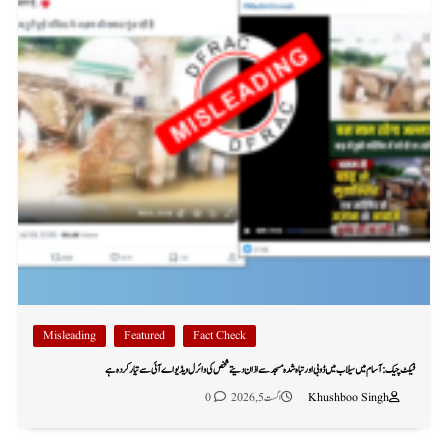
Misleading
Featured
Fact Check
فیکٹ چیک: آسام میں سیلاب میں ڈوبی اور تباہ شدہ مسجد سے اذان دیتے شخص کی وائرل ویڈیو اے آئی سے تیار کردہ ہے
Khushboo Singh
اگست 5, 2026
0