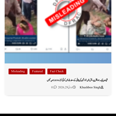
Misleading
Featured
Fact Check
فیکٹ چیک: ہماچل پردیش میں خواتین کی پٹائی کے معاملے میں کوئی فرقہ وارانہ زاویہ نہیں
Khushboo Singh
جولائی 29, 2026
0