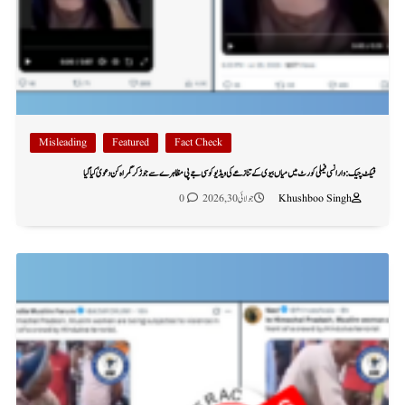
Misleading
Featured
Fact Check
فیکٹ چیک: وارانسی فیملی کورٹ میں میاں بیوی کے تنازعے کی ویڈیو کو سی جے پی مظاہرے سے جوڑ کر گمراہ کن دعویٰ کیا گیا
Khushboo Singh
جولائی 30, 2026
0