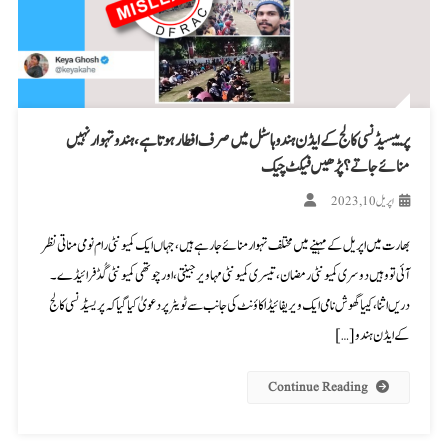
پرییسیڈنسی کالج کے ایڈن ہندو ہاسٹل میں صرف افطار ہوتا ہے، ہندو تہوار نہیں
منائے جاتے؟ پڑھیں فیکٹ چیک
اپریل 10, 2023
بھارت میں اپریل کے مہینے میں مختلف تہوار منائے جا رہے ہیں، جہاں ایک کمیونٹی رام نومی مناتی نظر
آئی تو وہیں دوسری کمیونٹی رمضان، تیسری کمیونٹی مہاویر جینتی، اور چوتھی کمیونٹی گُڈ فرائیڈے۔
دریں اثنا، کییا گھوش نامی ایک ویریفائیڈ اکاؤنٹ کی جانب سے ٹویٹر پر دعویٰ کیا گیاکہ پریسیڈنسی کالج
کے ایڈن ہندو […]
Continue Reading