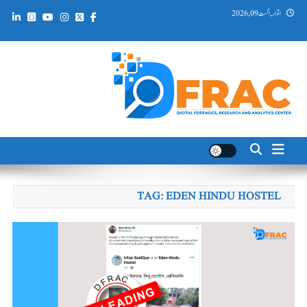
Ski
اتوار, اگست 09, 2026
t
conten
DFRAC_ORG
Digital Forensics, Research and Analytics Center
TAG:
EDEN HINDU HOSTEL