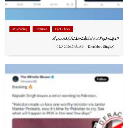
Misleading
Featured
Fact Check
فیکٹ چیک: ہماچل پردیش میں خواتین کی پٹائی کے معاملے میں کوئی فرقہ وارانہ زاویہ نہیں
Khushboo Singh
جولائی 29, 2026
0