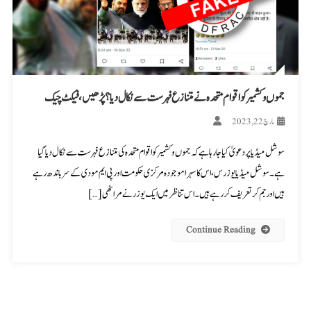
جموں و کشمیر کو اقوام متحدہ نے متنازع فہرست سے نکال دیا؟ پڑھیں، فیکٹ چیک
مارچ 22, 2023
سوشل میڈیا پر دعویٰ کیا جا رہا ہے کہ جموں و کشمیر کو اقوام متحدہ کی متنازع فہرست سے نکال دیا گیا
ہے۔ سوشل میڈیا یوزرس، اس کا سہرا موجودہ مرکزی حکومت اور پی ایم مودی کے سر باندھ رہے
ہیں اور جم کر تعریف کر رہے ہیں۔ اس تناظر میں ایک یوزر نے مراٹھی […]
Continue Reading