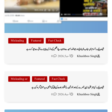
Misleading
Featured
Fact Check
فیکٹ چیک: آسام میں سیلاب میں ڈوبی اور تباہ شدہ مسجد سے اذان دیتے شخص کی وائرل ویڈیو اے آئی سے تیار کردہ ہے
Khushboo Singh
اگست 5, 2026
0
Misleading-ur
Featured
Fact Check
فیکٹ چیک: کیا جنریشن زی پر تبصرے کے بعد خواتین نے کنگنا رناوت کی پٹائی کی؟ نہیں، یہ دعویٰ گمراہ کن ہے
Khushboo Singh
اگست 4, 2026
0