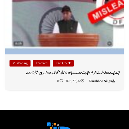
Misleading
Featured
Fact Check
فیکٹ چیک: راجناتھ سنگھ نے جنتر منتر احتجاج کے حوالے سے پاکستان کو کوئی دھمکی نہیں دی؛ وائرل ویڈیو ڈیجیٹلی آلٹرڈ ہے
Khushboo Singh
جولائی 27, 2026
0