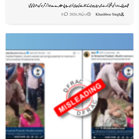
فیکٹ چیک: وارانسی فیملی کورٹ میں میاں بیوی کے تنازعے کی ویڈیو کو سی جے پی مظاہرے سے جوڑ کر گمراہ کن دعویٰ کیا گیا
Khushboo Singh
جولائی 30, 2026
0