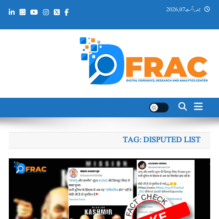
Ski
جمعہ, اگست 07, 2026
t
conten
DFRAC_ORG
Digital Forensics, Research and Analytics Center
TAG:
DISPUTED LIST