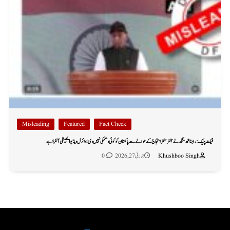
Misleading
Featured
Fact Check
فیکٹ چیک: راجناتھ سنگھ نے جنتر منتر احتجاج کے حوالے سے پاکستان کو کوئی دھمکی نہیں دی؛ وائرل ویڈیو ڈیجیٹلی آلٹرڈ ہے
Khushboo Singh
جولائی 27, 2026
0