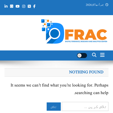
Ski
جمعہ, اگست 07, 2026
t
conten
DFRAC_ORG
Digital Forensics, Research and Analytics Center
NOTHING FOUND
It seems we can’t find what you’re looking for. Perhaps
searching can help.
تلاش
کریں