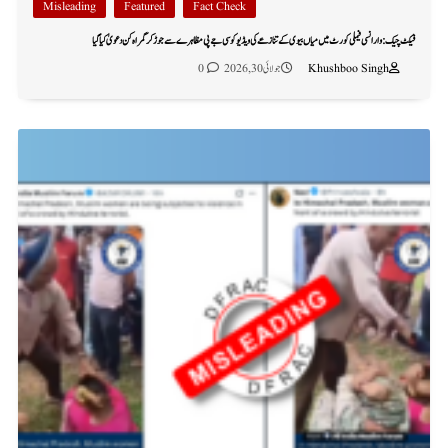
Misleading
Featured
Fact Check
فیکٹ چیک: وارانسی فیملی کورٹ میں میاں بیوی کے تنازعے کی ویڈیو کو سی جے پی مظاہرے سے جوڑ کر گمراہ کن دعویٰ کیا گیا
Khushboo Singh
جولائی 30, 2026
0