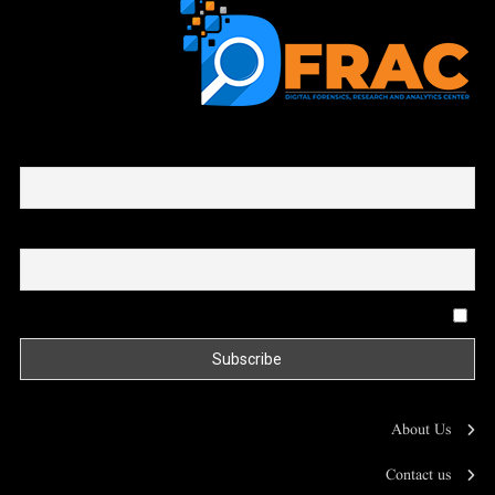
First name or full name
Email
By continuing, you accept the privacy policy
About Us
Contact us