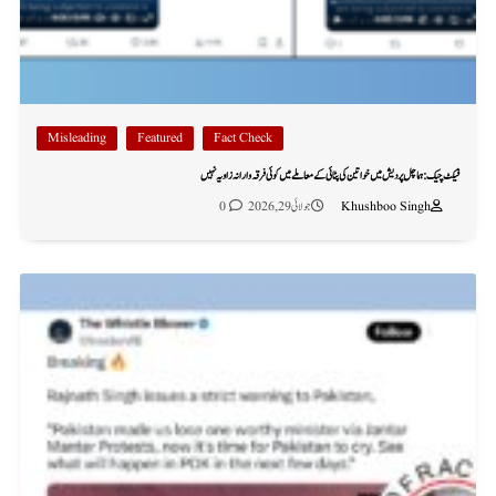
Misleading
Featured
Fact Check
فیکٹ چیک: ہماچل پردیش میں خواتین کی پٹائی کے معاملے میں کوئی فرقہ وارانہ زاویہ نہیں
Khushboo Singh
جولائی 29, 2026
0