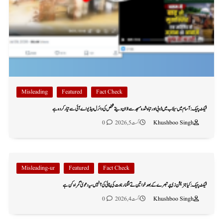
Misleading
Featured
Fact Check
فیکٹ چیک: آسام میں سیلاب میں ڈوبی اور تباہ شدہ مسجد سے اذان دیتے شخص کی وائرل ویڈیو اے آئی سے تیار کردہ ہے
Khushboo Singh
اگست 5, 2026
0
Misleading-ur
Featured
Fact Check
فیکٹ چیک: کیا جنریشن زی پر تبصرے کے بعد خواتین نے کنگنا رناوت کی پٹائی کی؟ نہیں، یہ دعویٰ گمراہ کن ہے
Khushboo Singh
اگست 4, 2026
0