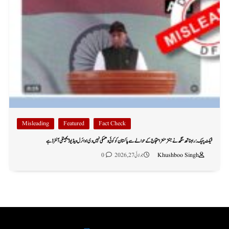
Misleading
Featured
Fact Check
فیکٹ چیک: راجناتھ سنگھ نے جنتر منتر احتجاج کے حوالے سے پاکستان کو کوئی دھمکی نہیں دی؛ وائرل ویڈیو ڈیجیٹلی آلٹرڈ ہے
Khushboo Singh
جولائی 27, 2026
0