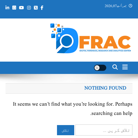
Ski
جمعہ, اگست 07, 2026
t
conten
DFRAC_ORG
Digital Forensics, Research and Analytics Center
NOTHING FOUND
It seems we can’t find what you’re looking for. Perhaps
searching can help.
تلاش
کریں