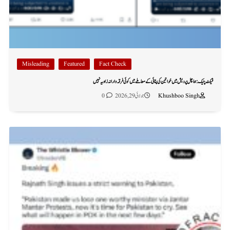
Misleading
Featured
Fact Check
فیکٹ چیک: ہماچل پردیش میں خواتین کی پٹائی کے معاملے میں کوئی فرقہ وارانہ زاویہ نہیں
Khushboo Singh
جولائی 29, 2026
0