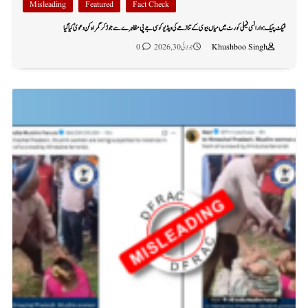
Misleading
Featured
Fact Check
فیکٹ چیک: وارانسی فیملی کورٹ میں میاں بیوی کے تنازعے کی ویڈیو کو سی جے پی مظاہرے سے جوڑ کر گمراہ کن دعویٰ کیا گیا
Khushboo Singh
جولائی 30, 2026
0