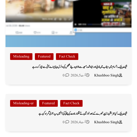
Misleading
Featured
Fact Check
فیکٹ چیک: آسام میں سیلاب میں ڈوبی اور تباہ شدہ مسجد سے اذان دیتے شخص کی وائرل ویڈیو اے آئی سے تیار کردہ ہے
Khushboo Singh
اگست 5, 2026
0
Misleading-ur
Featured
Fact Check
فیکٹ چیک: کیا جنریشن زی پر تبصرے کے بعد خواتین نے کنگنا رناوت کی پٹائی کی؟ نہیں، یہ دعویٰ گمراہ کن ہے
Khushboo Singh
اگست 4, 2026
0