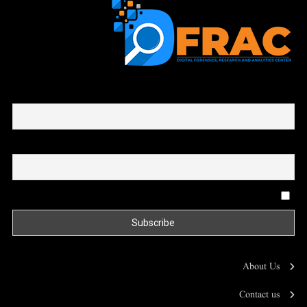
First name or full name
Email
By continuing, you accept the privacy policy
About Us
Contact us