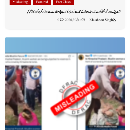
Misleading
Featured
Fact Check
فیکٹ چیک: وارانسی فیملی کورٹ میں میاں بیوی کے تنازعے کی ویڈیو کو سی جے پی مظاہرے سے جوڑ کر گمراہ کن دعویٰ کیا گیا
Khushboo Singh
جولائی 30, 2026
0