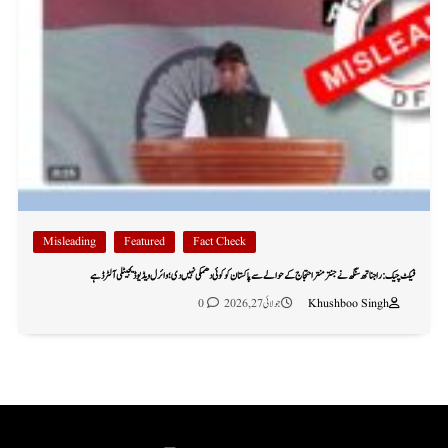
Misleading
Featured
Fact Check
فیکٹ چیک: راجناتھ سنگھ نے جنتر منتر احتجاج کے حوالے سے پاکستان کو کوئی دھمکی نہیں دی؛ وائرل ویڈیو ڈیجیٹلی آلٹرڈ ہے
Khushboo Singh
جولائی 27, 2026
0