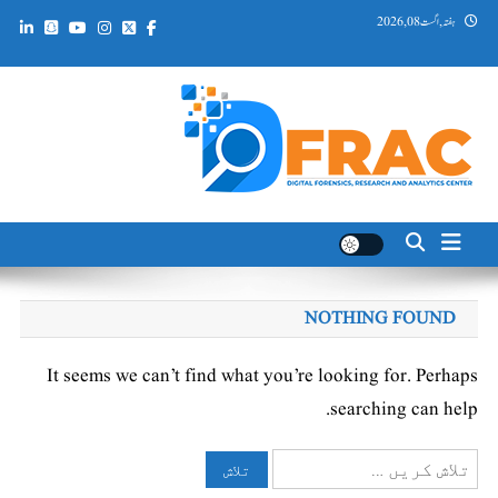
Ski
ہفتہ, اگست 08, 2026
t
conten
DFRAC_ORG
Digital Forensics, Research and Analytics Center
NOTHING FOUND
It seems we can’t find what you’re looking for. Perhaps
searching can help.
تلاش
کریں