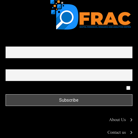
First name or full name
Email
By continuing, you accept the privacy policy
About Us
Contact us