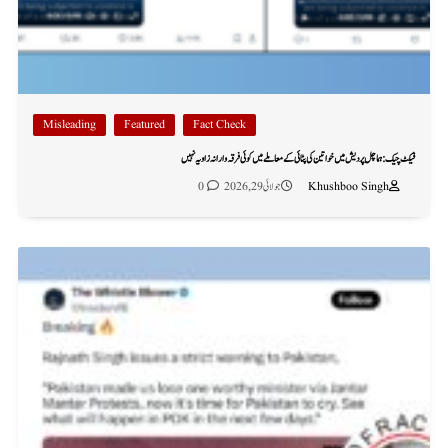
Misleading
Featured
Fact Check
فیکٹ چیک: ہماچل پردیش میں خواتین کی پٹائی کے معاملے میں کوئی فرقہ وارانہ زاویہ نہیں
Khushboo Singh
جولائی 29, 2026
0