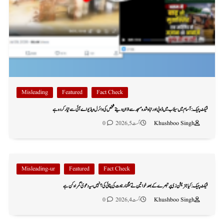
Misleading
Featured
Fact Check
فیکٹ چیک: آسام میں سیلاب میں ڈوبی اور تباہ شدہ مسجد سے اذان دیتے شخص کی وائرل ویڈیو اے آئی سے تیار کردہ ہے
Khushboo Singh
اگست 5, 2026
0
Misleading-ur
Featured
Fact Check
فیکٹ چیک: کیا جنریشن زی پر تبصرے کے بعد خواتین نے کنگنا رناوت کی پٹائی کی؟ نہیں، یہ دعویٰ گمراہ کن ہے
Khushboo Singh
اگست 4, 2026
0