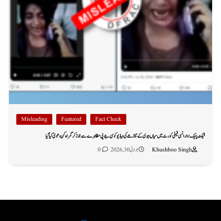
Misleading
Featured
Fact Check
فیکٹ چیک: وارانسی فیملی کورٹ میں میاں بیوی کے تنازعے کی ویڈیو کو سی جے پی مظاہرے سے جوڑ کر گمراہ کن دعویٰ کیا گیا
Khushboo Singh
جولائی 30, 2026
0