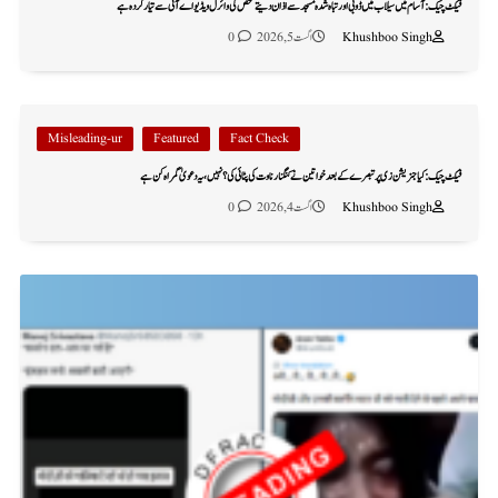
فیکٹ چیک: آسام میں سیلاب میں ڈوبی اور تباہ شدہ مسجد سے اذان دیتے شخص کی وائرل ویڈیو اے آئی سے تیار کردہ ہے
Khushboo Singh
اگست 5, 2026
0
Misleading-ur
Featured
Fact Check
فیکٹ چیک: کیا جنریشن زی پر تبصرے کے بعد خواتین نے کنگنا رناوت کی پٹائی کی؟ نہیں، یہ دعویٰ گمراہ کن ہے
Khushboo Singh
اگست 4, 2026
0