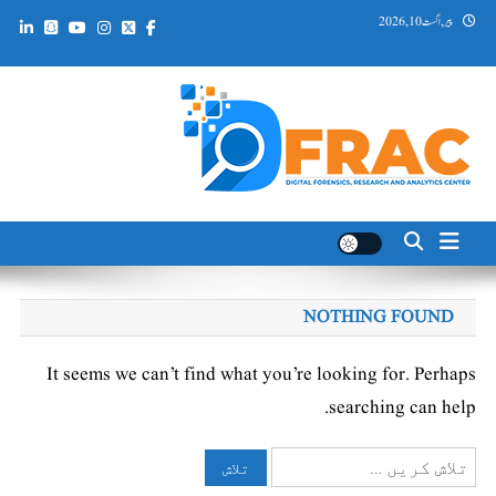
Ski
پیر, اگست 10, 2026
t
conten
DFRAC_ORG
Digital Forensics, Research and Analytics Center
NOTHING FOUND
It seems we can’t find what you’re looking for. Perhaps
searching can help.
تلاش
کریں