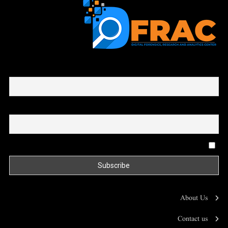
First name or full name
Email
By continuing, you accept the privacy policy
About Us
Contact us