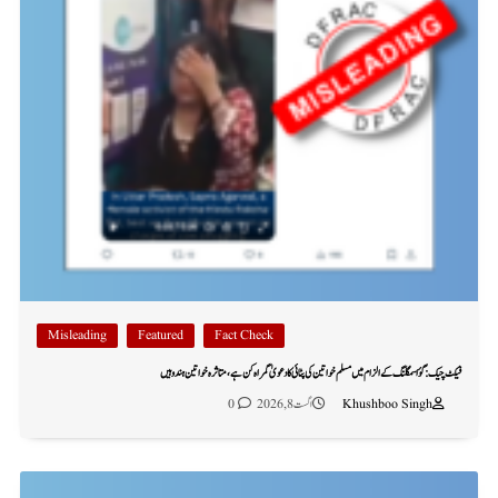
Misleading
Featured
Fact Check
فیکٹ چیک: گؤ اسمگلنگ کے الزام میں مسلم خواتین کی پٹائی کا دعویٰ گمراہ کن ہے، متاثرہ خواتین ہندو ہیں
Khushboo Singh
اگست 8, 2026
0