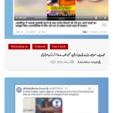
Misleading-ur
Featured
Fact Check
فیکٹ چیک: منوج تیواری کی جذباتی ویڈیو کو بانکی پور ضمنی انتخاب سے جوڑ کر گمراہ کن دعویٰ کیا گیا
Khushboo Singh
اگست 10, 2026
0