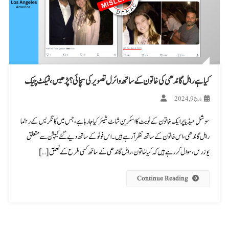
کیا ہے راہل گاندھی کی خاتون کے ساتھ وائرل تصویر کی سچائی؟ پڑھیں، فیکٹ چیک
مارچ 9, 2024
سوشل میڈیا پر ایک خاتون کے ٹویٹ کا اسکرین شاٹ شیئر کیا جا رہا ہے، جس میں کانگریس کے رہنما
راہل گاندھی، اس خاتون کے ساتھ نظر آ رہے ہیں۔ اس فوٹو کے ساتھ دیے گئے کیپشن سے متعلق
یوزرس، سوال کر رہے ہیں کہ کیا خاتون، راہل گاندھی کے ساتھ کسی طرح کے تعلق […]
Continue Reading