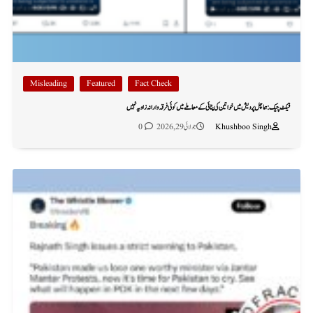
Misleading
Featured
Fact Check
فیکٹ چیک: ہماچل پردیش میں خواتین کی پٹائی کے معاملے میں کوئی فرقہ وارانہ زاویہ نہیں
Khushboo Singh
جولائی 29, 2026
0