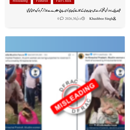
Misleading
Featured
Fact Check
فیکٹ چیک: وارانسی فیملی کورٹ میں میاں بیوی کے تنازعے کی ویڈیو کو سی جے پی مظاہرے سے جوڑ کر گمراہ کن دعویٰ کیا گیا
Khushboo Singh
جولائی 30, 2026
0