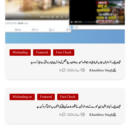
Misleading
Featured
Fact Check
فیکٹ چیک: آسام میں سیلاب میں ڈوبی اور تباہ شدہ مسجد سے اذان دیتے شخص کی وائرل ویڈیو اے آئی سے تیار کردہ ہے
Khushboo Singh
اگست 5, 2026
0
Misleading-ur
Featured
Fact Check
فیکٹ چیک: کیا جنریشن زی پر تبصرے کے بعد خواتین نے کنگنا رناوت کی پٹائی کی؟ نہیں، یہ دعویٰ گمراہ کن ہے
Khushboo Singh
اگست 4, 2026
0