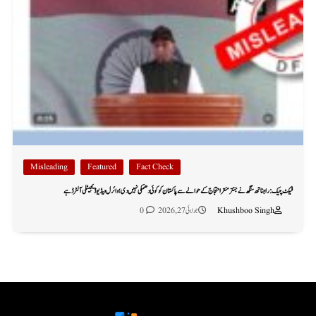
Misleading
Featured
Fact Check
فیکٹ چیک: راجناتھ سنگھ نے جنتر منتر احتجاج کے حوالے سے پاکستان کو کوئی دھمکی نہیں دی؛ وائرل ویڈیو ڈیجیٹلی آلٹرڈ ہے
Khushboo Singh
جولائی 27, 2026
0