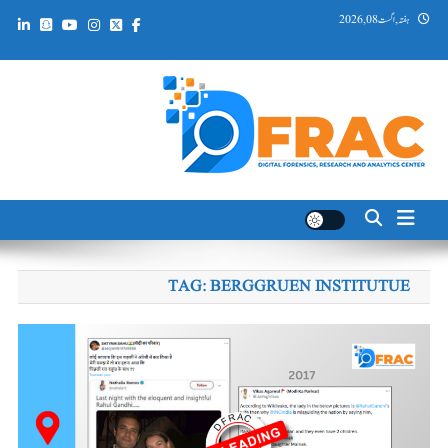
Ski
ہفتہ, اگست 08, 2026
t
conten
DFRAC_ORG
Digital Forensics, Research and Analytics Center
TAG:
BERGGRUEN INSTITUTUE