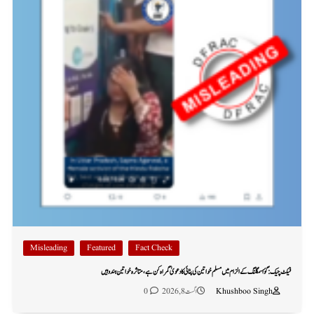
Misleading
Featured
Fact Check
فیکٹ چیک: گؤ اسمگلنگ کے الزام میں مسلم خواتین کی پٹائی کا دعویٰ گمراہ کن ہے، متاثرہ خواتین ہندو ہیں
Khushboo Singh
اگست 8, 2026
0