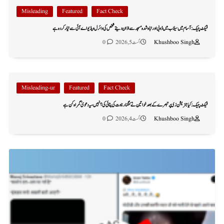
Misleading
Featured
Fact Check
فیکٹ چیک: آسام میں سیلاب میں ڈوبی اور تباہ شدہ مسجد سے اذان دیتے شخص کی وائرل ویڈیو اے آئی سے تیار کردہ ہے
Khushboo Singh
اگست 5, 2026
0
Misleading-ur
Featured
Fact Check
فیکٹ چیک: کیا جنریشن زی پر تبصرے کے بعد خواتین نے کنگنا رناوت کی پٹائی کی؟ نہیں، یہ دعویٰ گمراہ کن ہے
Khushboo Singh
اگست 4, 2026
0