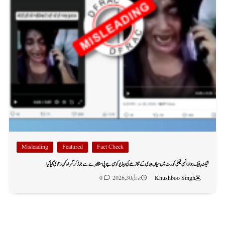
Misleading
Featured
Fact Check
فیکٹ چیک: وارانسی فیملی کورٹ میں میاں بیوی کے تنازعے کی ویڈیو کو سی جے پی مظاہرے سے جوڑ کر گمراہ کن دعویٰ کیا گیا
Khushboo Singh
جولائی 30, 2026
0