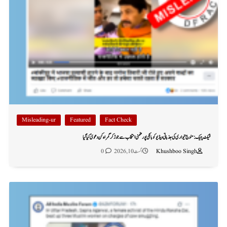
Misleading-ur
Featured
Fact Check
فیکٹ چیک: منوج تیواری کی جذباتی ویڈیو کو بانکی پور ضمنی انتخاب سے جوڑ کر گمراہ کن دعویٰ کیا گیا
Khushboo Singh
اگست 10, 2026
0