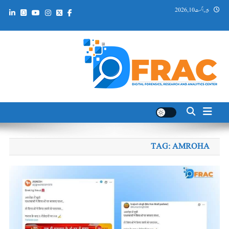
Ski
پیر, اگست 10, 2026
t
conten
DFRAC_ORG
Digital Forensics, Research and Analytics Center
TAG:
AMROHA