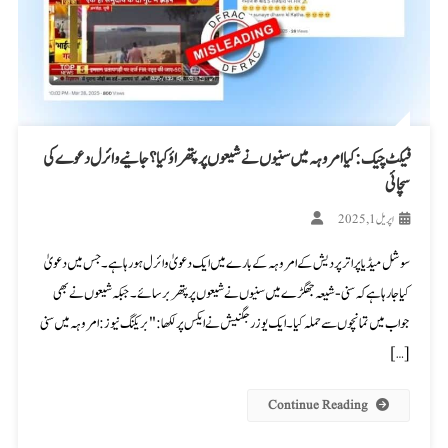
فیکٹ چیک: کیا امروہہ میں سنیوں نے شیعوں پر پتھراؤ کیا؟ جانیے وائرل دعوے کی
سچائی
اپریل 1, 2025
سوشل میڈیا پر اتر پردیش کے امروہہ کے بارے میں ایک دعویٰ وائرل ہو رہا ہے۔ جس میں دعویٰ
کیا جا رہا ہے کہ سنی-شیعہ جھگڑے میں سنیوں نے شیعوں پر پتھر برسائے۔ جبکہ شیعوں نے بھی
جواب میں تمانچوں سے حملہ کیا۔ ایک یوزر جگنیش نے ایکس پر لکھا: "بریکنگ نیوز: امروہہ میں سنی
[…]
Continue Reading