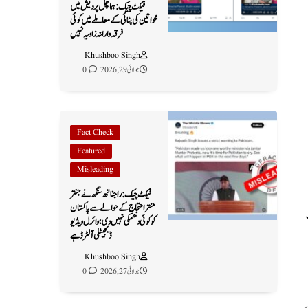
فیکٹ چیک: ہماچل پردیش میں
خواتین کی پٹائی کے معاملے میں کوئی
فرقہ وارانہ زاویہ نہیں
Khushboo Singh
جولائی 29, 2026
0
Fact Check
Featured
Misleading
فیکٹ چیک: راجناتھ سنگھ نے جنتر
منتر احتجاج کے حوالے سے پاکستان
کو کوئی دھمکی نہیں دی؛ وائرل ویڈیو
ڈیجیٹلی آلٹرڈ ہے
Khushboo Singh
جولائی 27, 2026
0