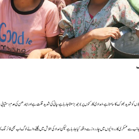
ک
کو شدید بھوک کا سامنا ہے، امدادی کارکنوں پر بوجھ بڑھتا جا رہا ہے، پانی کی شدید قلت ہے اور ایندھن کی عدم دستیابی
جانب سے عسکری کارروائیوں میں چار روز سے وقفہ کیا جا رہا ہے لیکن امداد کی تلاش میں نکلنے والے لوگ اب بھی فائرنگ کا