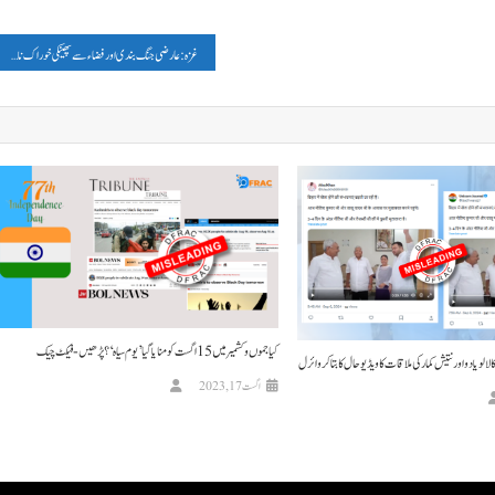
غزہ: عارضی جنگ بندی اور فضاء سے پھینکی خوراک ناکافی، یو این ادارے
کیا جموں و کشمیر میں 15 اگست کو منایا گیا ’یوم سیاہ‘؟ پڑھیں- فیکٹ چیک
اگست 17, 2023