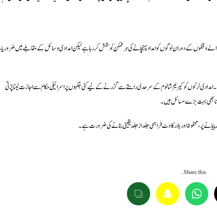
نے والے وقفوں کے دوران لوگوں کو امداد پہنچانے کی ہرممکن کوشش کر رہا ہے لیکن امدادی وسائل کے مقابلے میں ضروری
 امدادی ٹرکوں کو کیریم شالوم کے سرحدی راستے سے گزرنے کے لیے کئی جگہوں پر اسرائیلی حکام سے اجازت لینا پڑتی
ھلوانا بھی بہت بڑے مسائل ہیں۔
یمانے پر، محفوظ اور بلارکاوٹ فراہمی جلد از جلد یقینی بنانے کی ضرورت ہے۔
Share this…