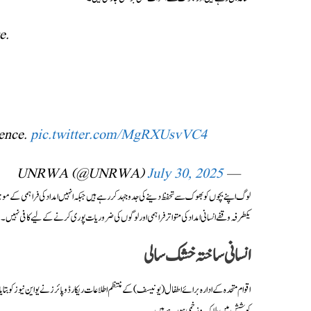
e.
lence.
pic.twitter.com/MgRXUsvVC4
July 30, 2025
— UNRWA (@UNRWA)
لوگ اپنے بچوں کو بھوک سے تحفظ دینے کی جدوجہد کر رہے ہیں جبکہ انہیں امداد کی فراہمی کے مو
یکطرفہ وقفے انسانی امداد کی متواتر فراہمی اور لوگوں کی ضروریات پوری کرنے کے لیے کافی نہیں۔
انسانی ساختہ خشک سالی
اقوام متحدہ کے ادارہ برائے اطفال (یونیسف) کے منتظم اطلاعات ریکارڈو پائرز نے یو این نیوز کو 
کوشش میں ہلاک و زخمی ہو رہے ہیں۔