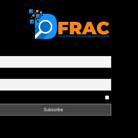
First name or full name
Email
By continuing, you accept the privacy policy