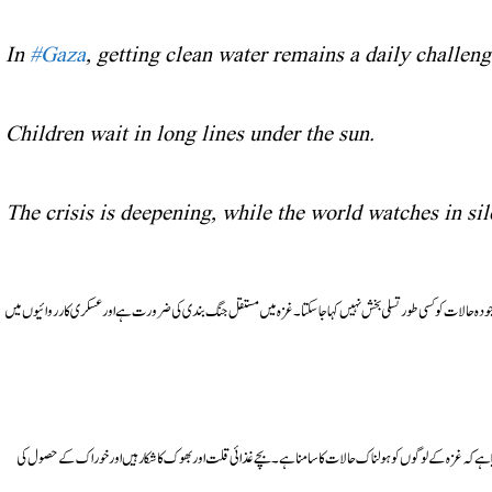
In
#Gaza
, getting clean water remains a daily challeng
Children wait in long lines under the sun.
The crisis is deepening, while the world watches in si
جودہ حالات کو کسی طور تسلی بخش نہیں کہا جا سکتا۔ غزہ میں مستقل جنگ بندی کی ضرورت ہے اور عسکری کارروائیوں میں
بتایا ہے کہ غزہ کے لوگوں کو ہولناک حالات کا سامنا ہے۔ بچے غذائی قلت اور بھوک کا شکار ہیں اور خوراک کے حصول کی