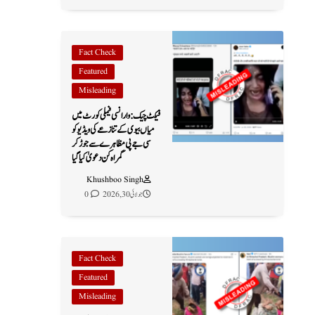
Fact Check
Featured
Misleading
فیکٹ چیک: وارانسی فیملی کورٹ میں
میاں بیوی کے تنازعے کی ویڈیو کو
سی جے پی مظاہرے سے جوڑ کر
گمراہ کن دعویٰ کیا گیا
Khushboo Singh
جولائی 30, 2026
0
Fact Check
Featured
Misleading