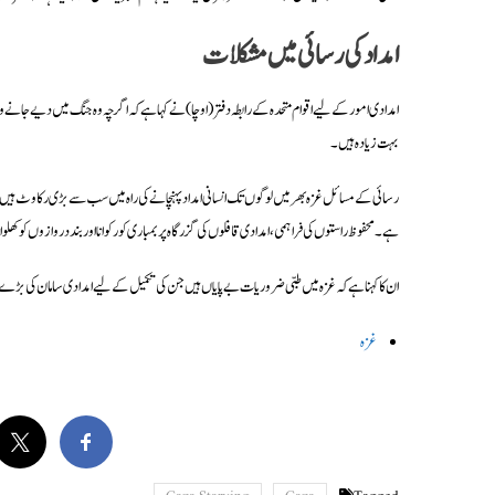
امداد کی رسائی میں مشکلات
امدادی امور کے لیے اقوام متحدہ کے رابطہ دفتر (اوچا) نے کہا ہے کہ اگرچہ وہ جنگ میں دیے جا
بہت زیادہ ہیں۔
رسائی کے مسائل غزہ بھر میں لوگوں تک انسانی امداد پہنچانے کی راہ میں سب سے بڑی رکاوٹ ہیں۔
ہے۔ محفوظ راستوں کی فراہمی، امدادی قافلوں کی گزرگاہ پر بمباری کو رکوانا اور بند دروازوں کو ک
ان کا کہنا ہے کہ غزہ میں طبی ضروریات بے پایاں ہیں جن کی تکمیل کے لیے امدادی سامان کی بڑے پ
غزہ