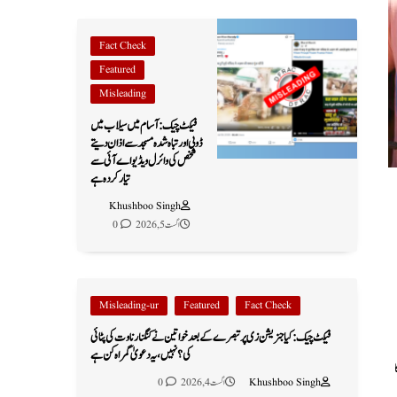
Fact Check
Featured
Misleading
فیکٹ چیک: آسام میں سیلاب میں
ڈوبی اور تباہ شدہ مسجد سے اذان دیتے
شخص کی وائرل ویڈیو اے آئی سے
تیار کردہ ہے
Khushboo Singh
اگست 5, 2026
0
Misleading-ur
Featured
Fact Check
فیکٹ چیک: کیا جنریشن زی پر تبصرے کے بعد خواتین نے کنگنا رناوت کی پٹائی
کی؟ نہیں، یہ دعویٰ گمراہ کن ہے
Khushboo Singh
اگست 4, 2026
0