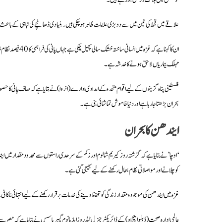
علاقے میں قحط کی تین میں سے دو بڑی علامات ظاہر ہو چکی ہیں۔ بنیادی ڈھانچے کی تباہی کے باعث ی
ان کا کہنا ہے کہ غ
مہلک بیماریاں لاحق ہونے کا خدشہ ہے۔
فلسطینی پناہ گزینوں کے لیے اقوام متحدہ کے امدادی ادارے (انروا) نے بتایا ہے کہ صاف پانی ک
بحران بڑھتا جا رہا ہے اور دنیا خاموش تماشائی بنی ہے۔
ایندھن کا بحران
‘اوچا’ نے بتایا ہے کہ گزشتہ روز کیریم شالوم اور زکم کے سرحدی راستوں سے محدود مقدار میں این
کو چلانے اور مواصلاتی نظام بحال رکھنے کے لیے بھیجی گئی ہے۔
غزہ میں ایندھن کی موجودہ مقدار زندگی کو تحفظ دینے کی خدمات برقرار رکھنے کے لیے انتہائی ناک
عالمی ادارہ صحت (ڈبلیو ایچ او) کے ڈائریکٹر جنرل ٹیڈروز ایڈہانوم گیبریاسس نے بتایا ہے کہ مصر سے طبی سازوسامان لے کر 10 ٹرک غزہ روانہ ہو چکے ہیں جن میں بیمار اور زخ