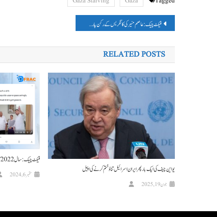
Gaza Starving
Gaza
Tagged
پوسٹوں
فیکٹ چیک: عاصم منیر کی کانگریس کے رکن پارلیمنٹ گورو گوگوئی کو میڈل دینے والی وائرل تصویر AI سے بنائی گئی ہے۔
کی
RELATED POSTS
نیویگیشن
فیکٹ چیک : سال 2022 کا لالو یادو اور نتیش کمار کی ملاقات کا ویڈیو حال کا بتاکر وائرل
یو این چیف کی ایک بار پھر ایران اسرائیل تناؤ ختم کرنے کی اپیل
ستمبر 6, 2024
جون 19, 2025