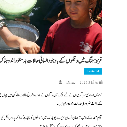
غزہ: جنگ میں وقفوں کے باوجود انسانی حالات بدستور اندوہنا
Featured
Dfrac
جولائی 31, 2025
غزہ میں امدادی سرگرمیوں کے لیے جنگ میں وقفوں کے باوجود انسانی حالات تباہ کن ہیں جہاں بچوں 
کے باعث ضروری خدمات بند ہو رہی ہیں۔
اقوام متحدہ کے نائب ترجمان فرحان حق نے نیویارک میں صحافیوں کو بتایا ہے کہ اگرچہ اسرائیل کی 
نشانہ بن رہے ہیں اور بھوک سے اموات بھی بڑھتی جا رہی ہیں۔