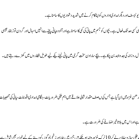
ونیسف اور دیگر امدادی اداروں کو اپنا کام کرنے میں شدید دشواریوں کا سامنا ہے۔
زہ میں انسانی ساختہ خشک سالی پھیل چکی ہے جہاں پانی کی فراہمی کا 40 فیصد نظام ہی کسی حد تک فعال ہے۔ بچوں کو جسم میں پانی کی کمی کا سامنا ہے اور آلودہ پانی پینے سے انہیں اسہال اور گردن توڑ بخار جیسی
ا حصول روزانہ کی جدوجہد بن چکا ہے۔ بچے سارا دن سخت گرمی میں پانی لینے یکےلیے طویل قطاروں میں کھڑے رہتے ہیں۔
دھن غزہ میں لایا گیا ہے جس کی ںصف مقدار شمالی علاقے میں اہم طبی ضروریات، ہنگامی امدادی اقدامات، پانی کی تنصیبات
افی ہے اور اس میں بلاتاخیر اضافے کی ضرورت ہے۔
می لوگوں کو دینے کے لیے خون بھی شامل ہے۔