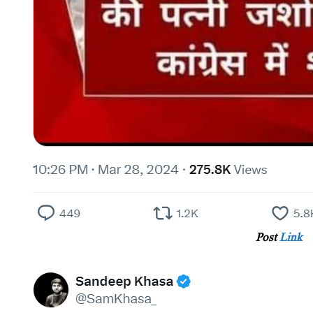
Post
Link