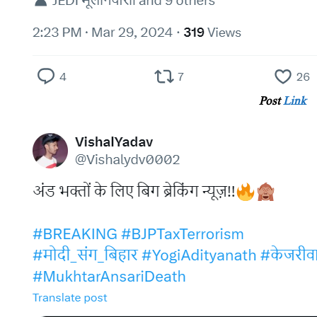
Post
Link