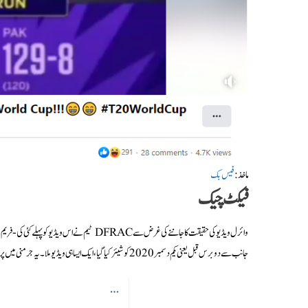
ماخذ:
فیس بک
فیکٹ چیک
جانب سے دو برس قبل یعنی یکم دسمبر 2020 کو شیئر کیا گیا، ایک ایسا ہی ویڈیو ملا۔ یہ جرمنی میں پروفیشنل اسوسی ایشن فٹ بال لیگ (بُندیس لیگا کلب) سے متعلق تھا۔