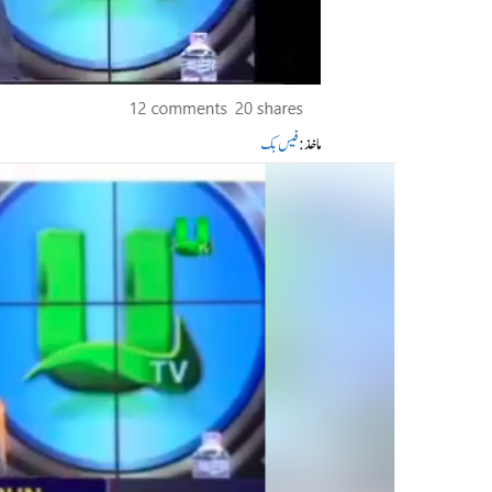
ماخذ:
فیس بک