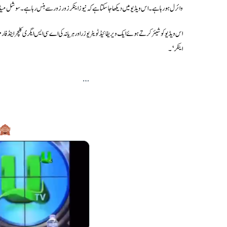
وائرل ہو رہا ہے۔ اس ویڈیو میں دیکھا جا سکتا ہے کہ نیوز اینکر زور زور سے ہنس رہا ہے۔ سوشل می
اینکر‘۔