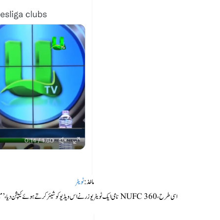
ماخذ:
ٹویٹر
اسی طرح، NUFC 360 نامی ایک ٹویٹر یوزر نے اس ویڈیو کو شیئر کرتے ہوئے کیپشن دیا،’مَین سٹی سمیت 19 پی ایل کلب ایک ہمگامی اجلاس کا مطالبہ کر رہے ہیں کیونکہ قبضہ چلا گیا۔ #nufc‘(اردو ترجمہ)