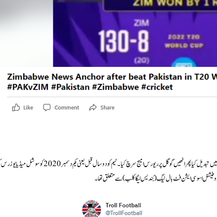
وائرل ویڈیو کی حقیقت کا جاننے کی غرض سے DFRAC ٹیم نے اس ویڈیو کو پہلے کئی کی-فریم میں تبدیل کیا پھر انھیں گوگل پر ریورس امیج سرچ کیا۔ ٹیم کو دو سال قبل یعنی یکم دسمبر 2020 کو سوشل