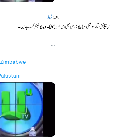
ماخذ:
ٹویٹر
اس بیچ کئی دیگر سوشل میڈیا یوزرس بھی اسی طرح کا ایک ویڈیو شیئر کر رہے ہیں۔