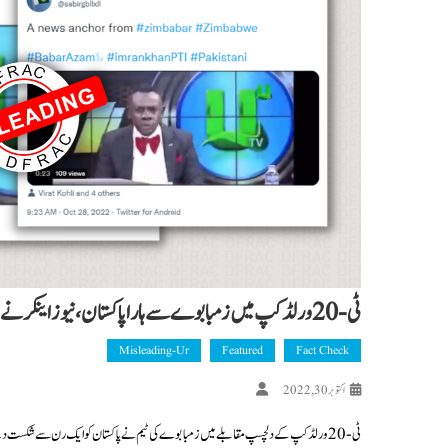
ٹی-20 ورلڈ کپ میں زمبابوے سے ہارا پاکستان، نیوز اینکر نے زور زور سے ہنس کر اڑایا مذاق؟ پڑھیں فیکٹ چیک
Misleading-Ur
Featured
Fact Check
اکتوبر 30, 2022
ٹی-20 ورلڈ کپ کے دلچسپ مقابلے میں زمبابوے کی ٹیم نے پاکستان کو ایک رن سے شکست 