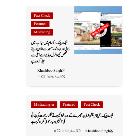
Fact Check
Featured
Misleading
فیکٹ چیک: آسام میں سیلاب میں
ڈوبی اور تباہ شدہ مسجد سے اذان دیتے
شخص کی وائرل ویڈیو اے آئی سے
تیار کردہ ہے
Khushboo Singh
اگست 5, 2026
0
Misleading-ur
Featured
Fact Check
فیکٹ چیک: کیا جنریشن زی پر تبصرے کے بعد خواتین نے کنگنا رناوت کی پٹائی
کی؟ نہیں، یہ دعویٰ گمراہ کن ہے
Khushboo Singh
اگست 4, 2026
0