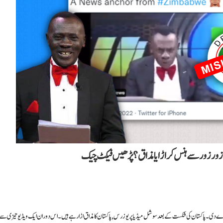
دے دی۔ پاکستان کی شکست کے بعد سوشل میڈیا پر یوزرس, پاکستان کا مذاق اڑا رہے ہیں۔ اس دوران ایک ویڈیو تیزی سے