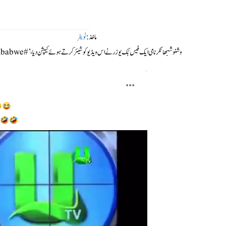
ماخذ:
ٹویٹر
وشنو شبھانکر نامی ایک فیس بُک یوزر نے اس ویڈیو کو شیئر کرتے ہوئے کیپشن دیا،’#Zimbabwe کا ایک نیوز اینکر۔ ورلڈ کپ آتے جاتے رہیں گے لیکن PKMB ہوتا رہنا چاہیے۔‘