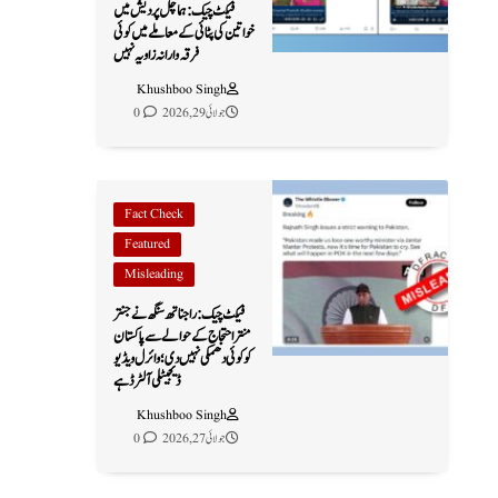
فیکٹ چیک: ہماچل پردیش میں
خواتین کی پٹائی کے معاملے میں کوئی
فرقہ وارانہ زاویہ نہیں
Khushboo Singh
جولائی 29, 2026
0
Fact Check
Featured
Misleading
فیکٹ چیک: راجناتھ سنگھ نے جنتر
منتر احتجاج کے حوالے سے پاکستان
کو کوئی دھمکی نہیں دی؛ وائرل ویڈیو
ڈیجیٹلی آلٹرڈ ہے
Khushboo Singh
جولائی 27, 2026
0