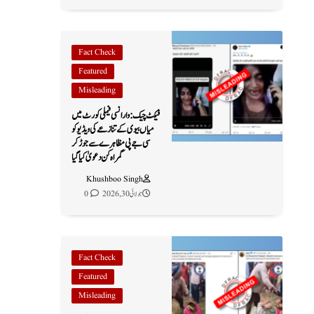
Fact Check
Featured
Misleading
فیکٹ چیک: وارانسی فیملی کورٹ میں
میاں بیوی کے تنازعے کی ویڈیو کو
سی جے پی مظاہرے سے جوڑ کر
گمراہ کن دعویٰ کیا گیا
Khushboo Singh
جولائی 30, 2026
0
Fact Check
Featured
Misleading