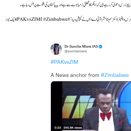
ڈیا یوزرس دعویٰ کر رہے ہیں کہ اینکر کا تعلق زمبابوے سے ہے اور یہ پاکستان کی شکست پر ہنس رہا ہے۔
اس ویڈیو کو شیئر کرتے ہوئے ایک ویریفائیڈ ٹویٹر یوزر اور ہریانہ کی اے سی ایس ایگری کلچر اینڈ فارمرس ویلفیئر ڈاکٹر سمیتا مشرا آئی اے ایس نے کیپشن دیا،’#PAKvsZIMI #Zimbabweکا ایک نیوز