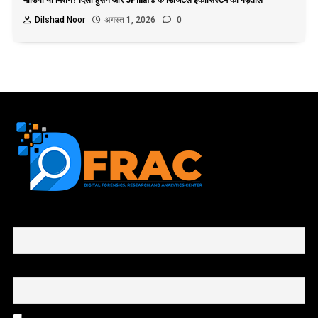
Dilshad Noor
अगस्त 1, 2026
0
First name or full name
Email
By continuing, you accept the privacy policy