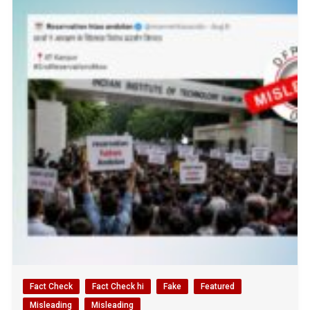
Fact Check
Fact Check hi
Fake
Featured
Misleading
Misleading