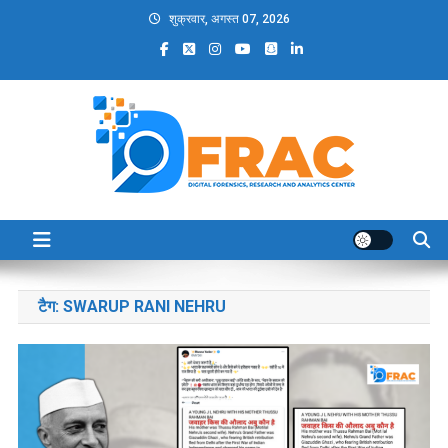
Skip
शुक्रवार, अगस्त 07, 2026
to
content
DFRAC_ORG
Digital Forensics, Research and Analytics Center
टैग:
SWARUP RANI NEHRU