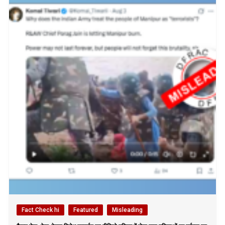
Fact Check hi
Featured
Misleading