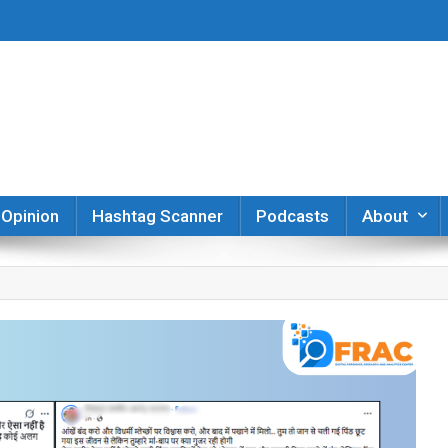
er
Opinion
Hashtag Scanner
Podcasts
About