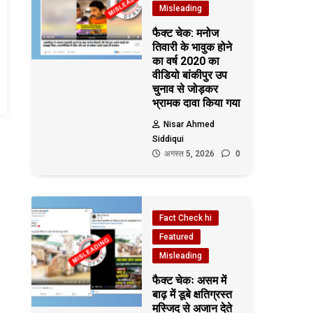
Misleading
फैक्ट चेक: मनोज
तिवारी के भावुक होने
का वर्ष 2020 का
वीडियो बांकीपुर उप
चुनाव से जोड़कर
भ्रामक दावा किया गया
Nisar Ahmed
Siddiqui
अगस्त 5, 2026
0
Fact Check hi
Featured
Misleading
फैक्ट चेकः असम में
बाढ़ में डूबे क्षतिग्रस्त
मस्जिद से अजान देते