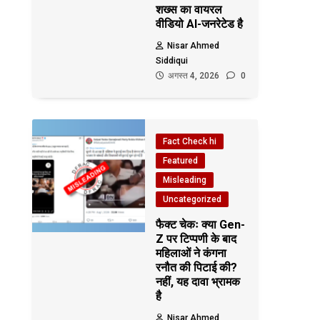
शख्स का वायरल
वीडियो AI-जनरेटेड है
Nisar Ahmed
Siddiqui
अगस्त 4, 2026
0
Fact Check hi
Featured
Misleading
Uncategorized
फैक्ट चेकः क्या Gen-
Z पर टिप्पणी के बाद
महिलाओं ने कंगना
रनौत की पिटाई की?
नहीं, यह दावा भ्रामक
है
Nisar Ahmed