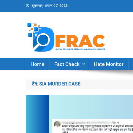
Skip
शुक्रवार, अगस्त 07, 2026
to
content
DFRAC_ORG
Digital Forensics, Research and Analytics Cent
Home
Fact Check
Hate Monitor
टैग:
SIA MURDER CASE