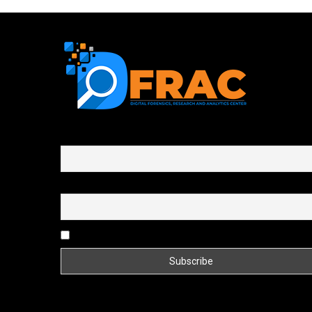
First name or full name
Email
By continuing, you accept the privacy policy