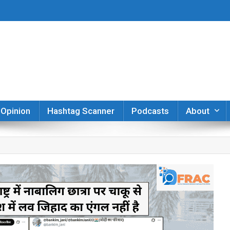
er
Opinion
Hashtag Scanner
Podcasts
About