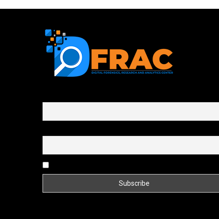
First name or full name
Email
By continuing, you accept the privacy policy