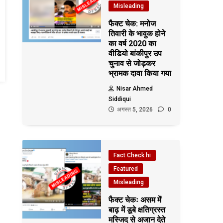
Misleading
फैक्ट चेक: मनोज
तिवारी के भावुक होने
का वर्ष 2020 का
वीडियो बांकीपुर उप
चुनाव से जोड़कर
भ्रामक दावा किया गया
Nisar Ahmed
Siddiqui
अगस्त 5, 2026
0
Fact Check hi
Featured
Misleading
फैक्ट चेकः असम में
बाढ़ में डूबे क्षतिग्रस्त
मस्जिद से अजान देते