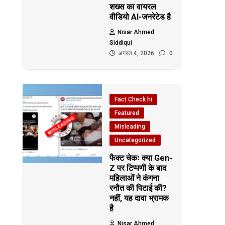
शख्स का वायरल
वीडियो AI-जनरेटेड है
Nisar Ahmed
Siddiqui
अगस्त 4, 2026
0
Fact Check hi
Featured
Misleading
Uncategorized
फैक्ट चेकः क्या Gen-
Z पर टिप्पणी के बाद
महिलाओं ने कंगना
रनौत की पिटाई की?
नहीं, यह दावा भ्रामक
है
Nisar Ahmed