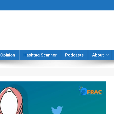
er
Opinion
Hashtag Scanner
Podcasts
About