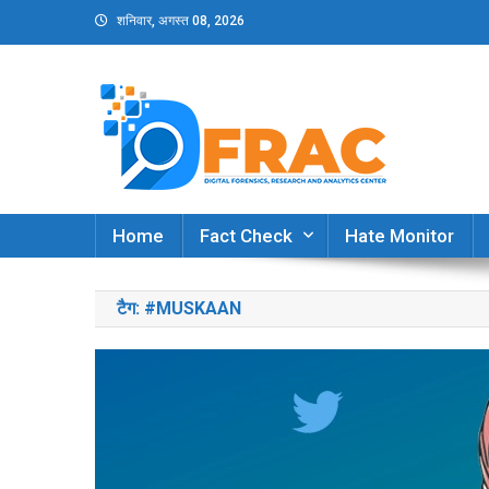
Skip
शनिवार, अगस्त 08, 2026
to
content
DFRAC_ORG
Digital Forensics, Research and Analytics Cent
Home
Fact Check
Hate Monitor
टैग:
#MUSKAAN