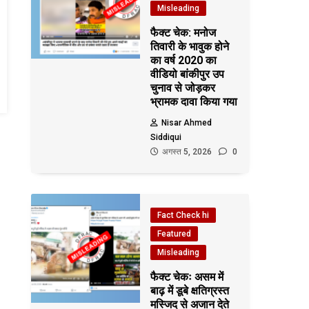
Misleading
फैक्ट चेक: मनोज
तिवारी के भावुक होने
का वर्ष 2020 का
वीडियो बांकीपुर उप
चुनाव से जोड़कर
भ्रामक दावा किया गया
Nisar Ahmed
Siddiqui
अगस्त 5, 2026
0
Fact Check hi
Featured
Misleading
फैक्ट चेकः असम में
बाढ़ में डूबे क्षतिग्रस्त
मस्जिद से अजान देते