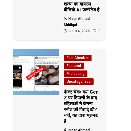
शख्स का वायरल
वीडियो AI-जनरेटेड है
Nisar Ahmed
Siddiqui
अगस्त 4, 2026
0
Fact Check hi
Featured
Misleading
Uncategorized
फैक्ट चेकः क्या Gen-
Z पर टिप्पणी के बाद
महिलाओं ने कंगना
रनौत की पिटाई की?
नहीं, यह दावा भ्रामक
है
Nisar Ahmed