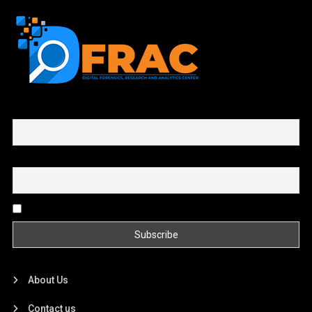
First name or full name
Email
By continuing, you accept the privacy policy
About Us
Contact us