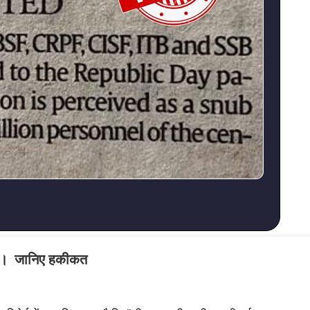
्यूज। जानिए हकीकत