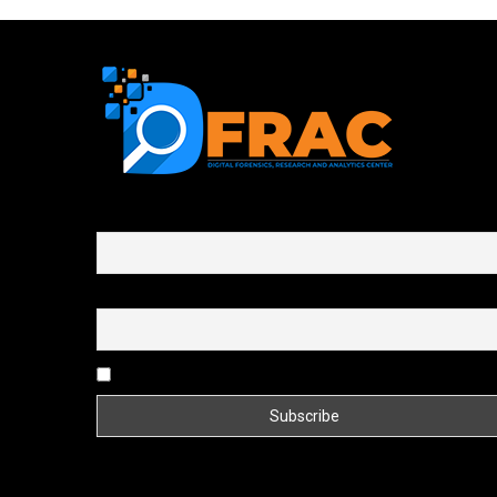
First name or full name
Email
By continuing, you accept the privacy policy