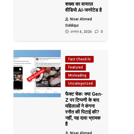
शख्स का वायरल
वीडियो AI-जनरेटेड है
Nisar Ahmed
Siddiqui
अगस्त 4, 2026
0
Fact Check hi
Featured
Misleading
Uncategorized
फैक्ट चेकः क्या Gen-
Z पर टिप्पणी के बाद
महिलाओं ने कंगना
रनौत की पिटाई की?
नहीं, यह दावा भ्रामक
है
Nisar Ahmed