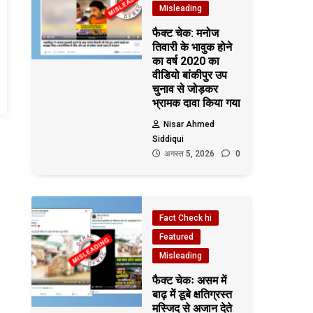
Misleading
फैक्ट चेक: मनोज
तिवारी के भावुक होने
का वर्ष 2020 का
वीडियो बांकीपुर उप
चुनाव से जोड़कर
भ्रामक दावा किया गया
Nisar Ahmed
Siddiqui
अगस्त 5, 2026
0
Fact Check hi
Featured
Misleading
फैक्ट चेकः असम में
बाढ़ में डूबे क्षतिग्रस्त
मस्जिद से अजान देते