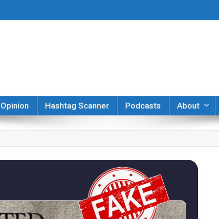
er
Opinion
Hashtag Scanner
Podcasts
About