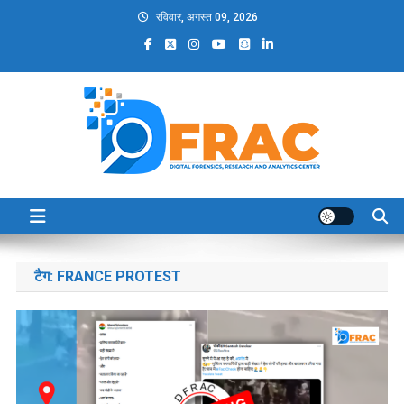
Skip
रविवार, अगस्त 09, 2026
to
content
DFRAC_ORG
Digital Forensics, Research and Analytics Center
टैग:
FRANCE PROTEST