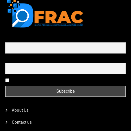
First name or full name
Email
By continuing, you accept the privacy policy
About Us
Contact us