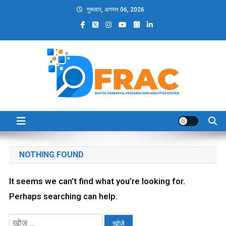
Skip
गुरूवार, अगस्त 06, 2026
to
content
DFRAC_ORG
Digital Forensics, Research and Analytics Center
NOTHING FOUND
It seems we can’t find what you’re looking for.
Perhaps searching can help.
निम्न