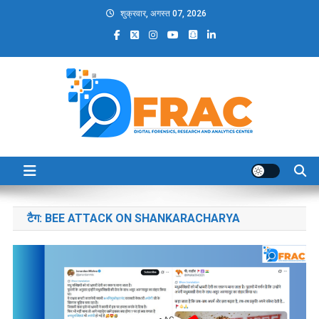
Skip
शुक्रवार, अगस्त 07, 2026
to
content
DFRAC_ORG
Digital Forensics, Research and Analytics Center
टैग:
BEE ATTACK ON SHANKARACHARYA