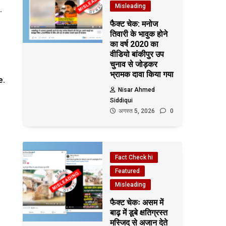
Misleading
.
फैक्ट चेक: मनोज
तिवारी के भावुक होने
का वर्ष 2020 का
वीडियो बांकीपुर उप
चुनाव से जोड़कर
भ्रामक दावा किया गया
e.
Nisar Ahmed
Siddiqui
अगस्त 5, 2026
0
Fact Check hi
Featured
Misleading
फैक्ट चेकः असम में
बाढ़ में डूबे क्षतिग्रस्त
मस्जिद से अजान देते