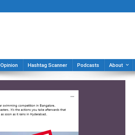
er
Opinion
Hashtag Scanner
Podcasts
About