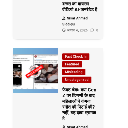
शख्स का वायरल
वीडियो AI-जनरेटेड है
Nisar Ahmed
Siddiqui
अगस्त 4, 2026
0
Fact Check hi
Featured
Misleading
Uncategorized
फैक्ट चेकः क्या Gen-
Z पर टिप्पणी के बाद
महिलाओं ने कंगना
रनौत की पिटाई की?
नहीं, यह दावा भ्रामक
है
Nisar Ahmed