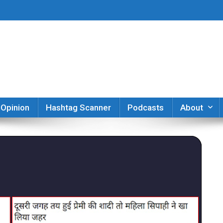
er
Opinion
Hashtag Scanner
Podcasts
About