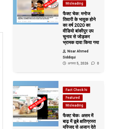
Misleading
फैक्ट चेक: मनोज
तिवारी के भावुक होने
का वर्ष 2020 का
वीडियो बांकीपुर उप
चुनाव से जोड़कर
भ्रामक दावा किया गया
Nisar Ahmed
Siddiqui
अगस्त 5, 2026
0
Fact Check hi
Featured
Misleading
फैक्ट चेकः असम में
बाढ़ में डूबे क्षतिग्रस्त
मस्जिद से अजान देते