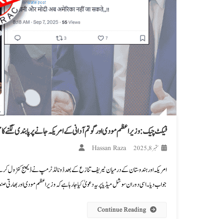
فیکٹ چیک: وزیراعظم مودی اور گوتم آدانی کے امریکہ جانے پر پابندی لگنے کا ج
Hassan Raza
ستمبر 8, 2025
امریکہ اور ہندوستان کے درمیان ٹیریف تنازع کے بعد ڈونالڈ ٹرمپ نے ڈیمیج کنٹرول کرتے
جواب دیا۔ اسی دوران سوشل میڈیا پر یہ دعویٰ کیا جا رہا ہے کہ وزیراعظم مودی اور بھارتی صنع
Continue Reading