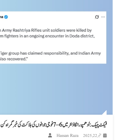
فیکٹ چیک: اُدھمپور انکاؤنٹر میں 6–7 فوجی جوانوں کی ہلاکت کی خبر گمراہ کن ہے
Hassan Raza
ستمبر 22, 2025