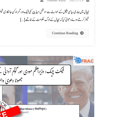
Hassan Raza
ستمبر 11, 2025
نیپال میں جاری سیاسی ہلچل کے حوالے سے سوشل میڈیا پر کئی فیک اور گمراہ کن جانکاری شیئر ک
شیئر کرتے ہوئے دعویٰ کیا کہ نیپال کے لوگ حکومت کے خاتمے […]
Continue Reading