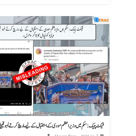
فیکٹ چیک: سکم میں وزیراعظم مودی کے استقبال کے لیے مارچ کرتے لِمبو قبیلے کی و