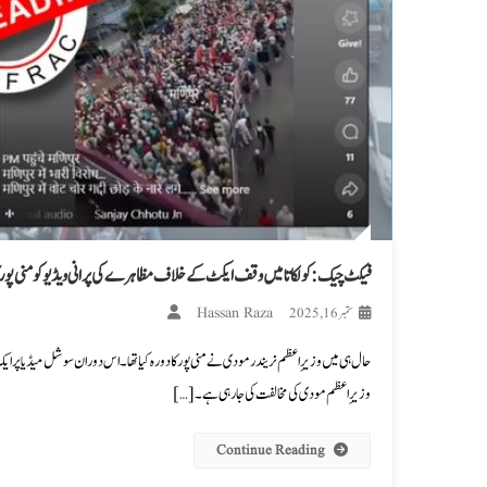
فیکٹ چیک: کولکاتا میں وقف ایکٹ کے خلاف مظاہرے کی پرانی ویڈیو کو منی پور کا
Hassan Raza
ستمبر 16, 2025
حال ہی میں وزیرِ اعظم نریندر مودی نے منی پور کا دورہ کیا تھا۔ اس دوران سوشل میڈیا پر
وزیرِ اعظم مودی کی مخالفت کی جا رہی ہے۔ […]
Continue Reading