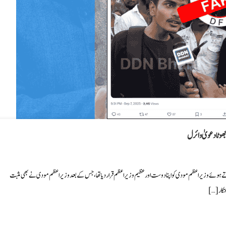
ھوٹا دعویٰ وائرل
 ہوئے وزیراعظم مودی کو اپنا دوست اور عظیم وزیر اعظم قرار دیا تھا، جس کے بعد وزیراعظم مودی نے بھی مثبت
تکار […]