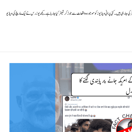
ی جا رہی ہیں۔ کئی پرانی ویڈیوز کو موجودہ واقعات سے جوڑ کر شیئر کیا جا رہا ہے۔ کچھ یوزرس نے ایک مارچ کی ویڈیو