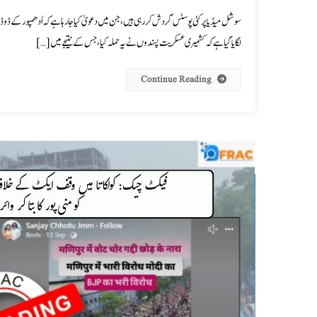
لگایا گیا ہے کہ کشمیری عسکریت پسندوں نے یہ حملہ کیا، جس کے نتیجے میں […]
Continue Reading