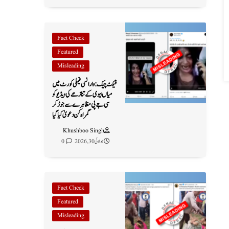
Fact Check
Featured
Misleading
فیکٹ چیک: وارانسی فیملی کورٹ میں
میاں بیوی کے تنازعے کی ویڈیو کو
سی جے پی مظاہرے سے جوڑ کر
گمراہ کن دعویٰ کیا گیا
Khushboo Singh
جولائی 30, 2026
0
Fact Check
Featured
Misleading