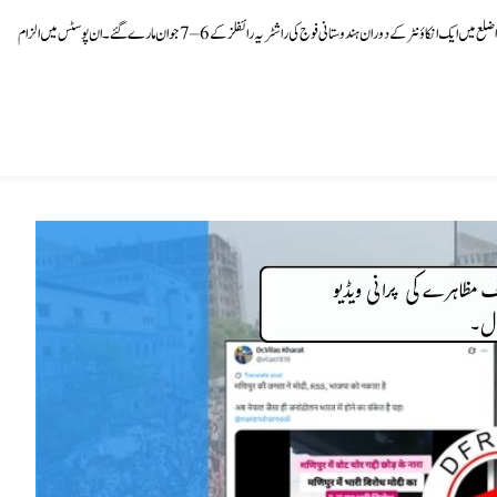
سوشل میڈیا پر کئی پوسٹس گردش کر رہی ہیں، جن میں دعویٰ کیا جا رہا ہے کہ اُدھمپور کے ڈوڈا ضلع میں ایک انکاؤنٹر کے دوران ہندوستانی فوج کی راشٹریہ رائفلز کے 6–7 جوان مارے گئے۔ ان پوسٹس میں الزام