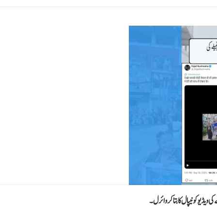
یڈیو کو نیپال کا بتا کر وائرل۔