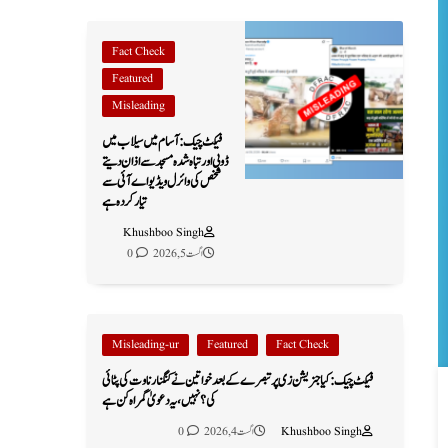
Fact Check
Featured
Misleading
فیکٹ چیک: آسام میں سیلاب میں
ڈوبی اور تباہ شدہ مسجد سے اذان دیتے
شخص کی وائرل ویڈیو اے آئی سے
تیار کردہ ہے
Khushboo Singh
اگست 5, 2026
0
Misleading-ur
Featured
Fact Check
فیکٹ چیک: کیا جنریشن زی پر تبصرے کے بعد خواتین نے کنگنا رناوت کی پٹائی
کی؟ نہیں، یہ دعویٰ گمراہ کن ہے
Khushboo Singh
اگست 4, 2026
0