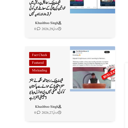
فیکٹ چیک: ہماچل پردیش میں
خواتین کی پٹائی کے معاملے میں کوئی
فرقہ وارانہ زاویہ نہیں
Khushboo Singh
جولائی 29, 2026
0
Fact Check
Featured
Misleading
فیکٹ چیک: راجناتھ سنگھ نے جنتر
منتر احتجاج کے حوالے سے پاکستان
کو کوئی دھمکی نہیں دی؛ وائرل ویڈیو
ڈیجیٹلی آلٹرڈ ہے
Khushboo Singh
جولائی 27, 2026
0