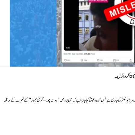
 بتا کر وائرل۔
 ایک ویڈیو شیئر کی جا رہی ہے جس میں دعویٰ کیا جا رہا ہے کہ منی پور میں "ووٹ چور – گدی چھوڑ” کے نعرے کے ساتھ