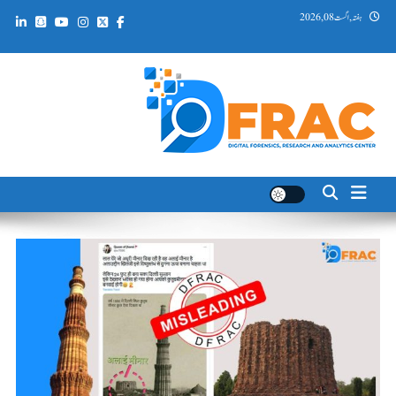
Ski
ہفتہ, اگست 08, 2026
t
conten
DFRAC_ORG
Digital Forensics, Research and Analytics Center