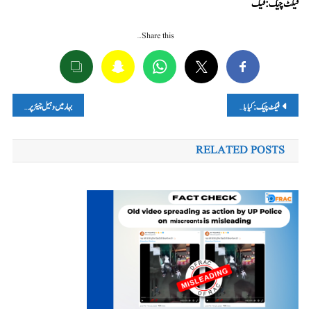
فیکٹ چیک: فیک
Share this…
پوسٹوں
فیکٹ چیک: کیا بابا صاحب امبیڈکر نے ’دھم پرتِگیا‘ تنہا لی تھی؟
بہار میں وہیل چیئر پر چلنے والے لالو پرساد یادو، سنگاپور میں ’بیچ‘ پر گھوم رہے ہیں؟ پڑھیں- فیکٹ چیک
کی
RELATED POSTS
نیویگیشن