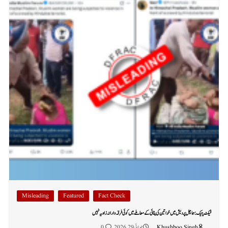
Misleading
Featured
Fact Check
فیکٹ چیک: ہماچل پردیش میں خواتین کی پٹائی کے معاملے میں کوئی فرقہ وارانہ زاویہ نہیں
Khushboo Singh
جولائی 29, 2026
0