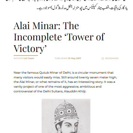
یادگار کی باقیات، قطب مینار کمپلیکس میں چھ منزلہ بشکلِ مدوَّرہ (گول) موجود ہے۔