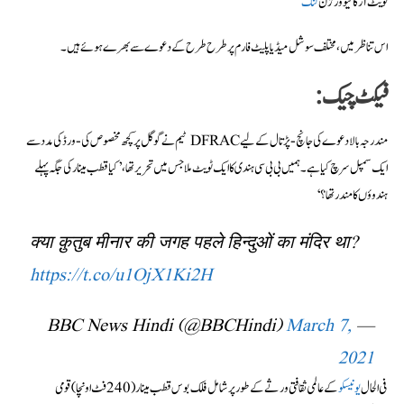
ٹویٹ آرکائیو ورژن
لنک
اس تناظر میں، مختلف سوشل میڈیا پلیٹ فارم پر طرح طرح کے دعوے سے بھرے ہوئے ہیں۔
فیکٹ چیک:
مندرجہ بالا دعوے کی جانچ-پڑتال کے لیے DFRAC ٹیم نے گوگل پر کچھ مخصوص کی-ورڈ کی مدد سے
ایک سمپل سرچ کیا ہے۔ ہمیں بی بی سی ہندی کا ایک ٹویٹ ملا جس میں تحریر تھا،’کیا قطب مینار کی جگہ پہلے
ہندوؤں کا مندر تھا؟‘
क्या क़ुतुब मीनार की जगह पहले हिन्दुओं का मंदिर था?
https://t.co/u1OjX1Ki2H
March 7,
— BBC News Hindi (@BBCHindi)
2021
فی الحال
یونیسکو
کے عالمی ثقافتی ورثے کے طور پر شامل فلک بوس قطب مینار (240 فٹ اونچا) قومی