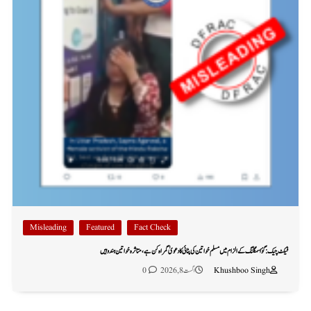
Misleading
Featured
Fact Check
فیکٹ چیک: گؤ اسمگلنگ کے الزام میں مسلم خواتین کی پٹائی کا دعویٰ گمراہ کن ہے، متاثرہ خواتین ہندو ہیں
Khushboo Singh
اگست 8, 2026
0