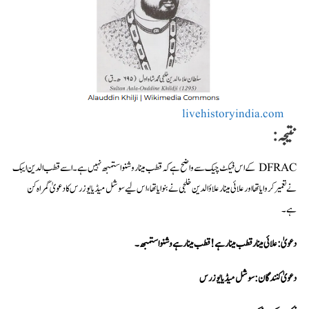
livehistoryindia.com
نتیجہ:
DFRAC کے اس فیکٹ چیک سے واضح ہے کہ قطب مینار وشنو استمبھ نہیں ہے۔ اسے قطب الدین ایبک
نے تعمیر کروایا تھا اور علائی مینار علاؤالدین خلجی نے بنوایا تھا، اس لیے سوشل میڈیا یوزرس کا دعویٰ گمراہ کن
ہے۔
دعویٰ: علائی مینار قطب مینار ہے! قطب مینار ہے وشنو استمبھ۔
دعویٰ کنندگان: سوشل میڈیا یوزرس