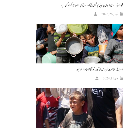
فیکٹ چیک : جہادیوں پر یوپی پولیس کی کارروائی کا پرانا ویڈیو گمراہ کن ہے۔
فروری 26, 2025
اسرائیلی محاصرہ: غزہ میں لوگوں کو قحط کا سامنا، ماہرین
نومبر 11, 2024