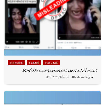
Misleading
Featured
Fact Check
فیکٹ چیک: وارانسی فیملی کورٹ میں میاں بیوی کے تنازعے کی ویڈیو کو سی جے پی مظاہرے سے جوڑ کر گمراہ کن دعویٰ کیا گیا
Khushboo Singh
جولائی 30, 2026
0