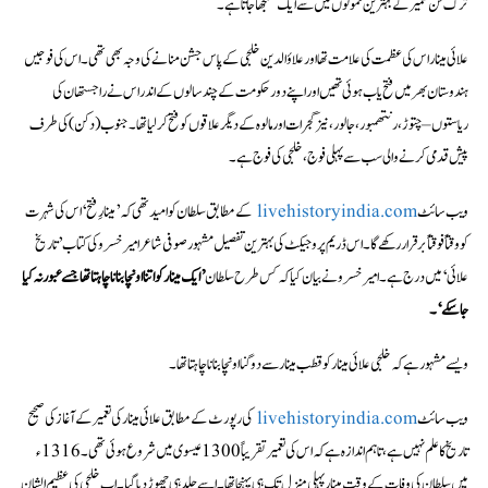
ترک فن تعمیر کے بہترین نمونوں میں سے ایک سمجھا جاتا ہے۔
علائی مینار اس کی عظمت کی علامت تھا اور علاؤالدین خلجی کے پاس جشن منانے کی وجہ بھی تھی۔ اس کی فوجیں
ہندوستان بھر میں فتح یاب ہوئی تھیں اور اپنے دور حکومت کے چند سالوں کے اندر اس نے راجستھان کی
ریاستوں – چتوڑ، رنتھمبور، جالور، نیز گجرات اور مالوہ کے دیگر علاقوں کو فتح کر لیا تھا۔ جنوب (دکن) کی طرف
پیش قدمی کرنے والی سب سے پہلی فوج، خلجی کی فوج ہے۔
ویب سائٹ
livehistoryindia.com
کے مطابق سلطان کو امید تھی کہ ’مینارِ فتح‘ اس کی شہرت
کو وقتاً فوقتاً برقرار رکھے گا۔ اس ڈریم پروجیکٹ کی بہترین تفصیل مشہور صوفی شاعر امیر خسرو کی کتاب ’تاریخ
علائی‘ میں درج ہے۔ امیر خسرو نے بیان کیا کہ کس طرح سلطان
’ایک مینار کو اتنا اونچا بنانا چاہتا تھا جسے عبور نہ کیا
جا سکے‘۔
ویسے مشہور ہے کہ خلجی علائی مینار کو قطب مینار سے دوگنا اونچا بنانا چاہتا تھا۔
ویب سائٹ
livehistoryindia.com
کی رپورٹ کے مطابق علائی مینار کی تعمیر کے آغاز کی صحیح
تاریخ کا علم نہیں ہے، تاہم اندازہ ہے کہ اس کی تعمیر تقریباً 1300 عیسوی میں شروع ہوئی تھی۔ 1316ء
میں سلطان کی وفات کے وقت مینار پہلی منزل تک ہی پہنچا تھا۔ اسے جلد ہی چھوڑ دیا گیا۔ اب خلجی کی عظیم الشان