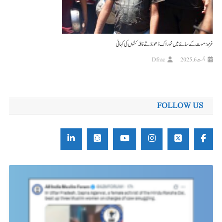
غزہ: موت کے سائے میں خوراک ڈھونڈتے فاقہ کشوں کی کہانی
اگست 6, 2025
Dfrac
FOLLOW US