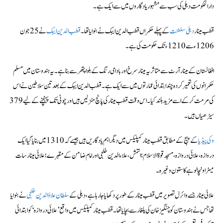
دارالحکومت دہلی کی سب سے مشہور یادگاروں میں سے ایک ہے۔
قطب مینار
دہلی سلطنت
کے پہلے حکمراں قطب الدین ایبک نے بنوایا تھا۔
قطب الدین ایبک
نے 25 جون
1206ء سے 1210ء تک حکومت کی ہے۔
افغانستان کے مینار آرٹ سے متاثر یہ مینار سرخ اور بادامی رنگ کے بلوا پتھر سے بنا ہے۔ یہ ہندوستان میں مسلم
حکمرانوں کی تعمیر کردہ چند ابتدائی عمارتوں میں سے ایک ہے۔ قطب الدین ایبک کے بعد تین سلاطین نے اس
کی مرمت کر کے اسے مزید بلند کیا۔ اس وقت قطب مینار کی پانچ منزلیں ہیں اور چوٹی تک پہنچنے کے لیے 379
سیڑھیاں ہیں۔
وکی پیڈیا
کے پیج کے مطابق قطب مینار کمپلیکس میں دیگر اہم یادگاریں ہیں جیسے کہ 1310 میں بنایا گیا ایک
دروازہ، علائی دروازہ، مسجد قوۃ الاسلام؛ التمش، علاء الدین خلجی اور امام ضامن کے مقبرے؛ علائی مینار سات
میٹر اونچا لوہے کا ستون وغیرہ۔
علائی مینار جسے وائرل تصویر میں قطب مینار کے طور پر دکھایا جا رہا ہے، دہلی کے
سلطان علاؤالدین خلجی
نے بنوایا
تھا جس نے ہندوستان کو چنگیز خان کی یلغار سے بچایا تھا۔ قطب مینار کمپلیکس میں واقع ’علائی دروازہ‘ کو ابتدائی