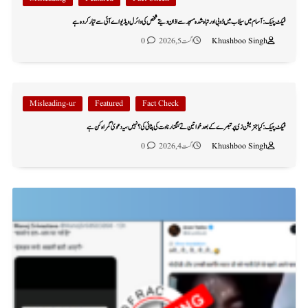
فیکٹ چیک: آسام میں سیلاب میں ڈوبی اور تباہ شدہ مسجد سے اذان دیتے شخص کی وائرل ویڈیو اے آئی سے تیار کردہ ہے
Khushboo Singh
اگست 5, 2026
0
Misleading-ur
Featured
Fact Check
فیکٹ چیک: کیا جنریشن زی پر تبصرے کے بعد خواتین نے کنگنا رناوت کی پٹائی کی؟ نہیں، یہ دعویٰ گمراہ کن ہے
Khushboo Singh
اگست 4, 2026
0