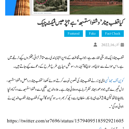
کیا قطب مینار ’وشنو استمبھ‘ ہے؟ پڑھیں فیکٹ چیک
Featured
Fake
Fact Check
اکتوبر 16, 2022
قطب مینار ایک تاریخی عمارت ہے، جو اب ثقافت کے نام پر انتہا پسندی سے متاثر لڑائی جھگڑوں کیے نرغے میں
ہے۔ اس حوالے سے سماج اور سماج کا آئینہ دار، سوشل میڈیا پر طرح طرح کے دعوے کیے جاتے ہیں۔
کوین آف جھانسی
نامی یوزر نے قطب مینار کی تصویر ٹویٹ کرتے ہوئے لکھا، ’قطب مینار در اصل وشنو استمبھ،
لال گھیرے میں جو ادھورا مینار نظر آ رہا ہے وہ علائی مینار ہے۔ علاء الدین خلجی اسے وشنو استمبھ سے دوگنا اونچا
بنانا چاہتا تھا لیکن 24 فٹ ہی بنا سکا۔ سلطان اسے دیکھ کر بھروسہ ہو گیا ہوگا آپ کو قطب مینار قطب الدین نے
بنوائی ہوگی‘۔
https://twitter.com/sr7696/status/1579409518592921605