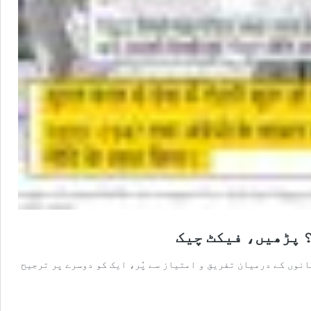
؟ پڑھیں، فیکٹ چیک
نوں کے درمیان تفریق و امتیاز سے پُر، ایک کو دوسرے پر ترجیح