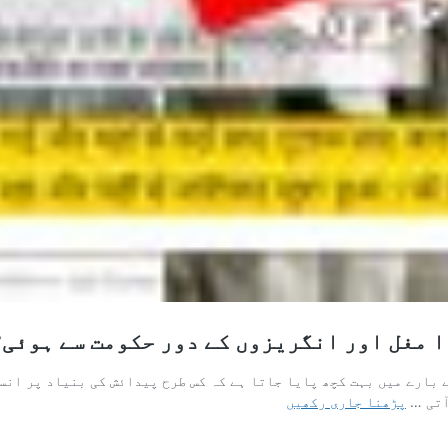
ا مغل اور انگریزوں کے دور حکومت سے ہوئی
بارے میں بہت کچھ پایا جاتا ہے کہ کس طرح پیدائش کی بنیاد پر انسا
کیا
آتی …
پڑھنا جاری رکھیں
چھواچھوت،
ذات