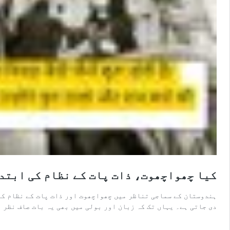
کیا چھواچھوت، ذات پات کے نظام کی ابتد
ہندوستان کے سماجی تناظر میں چھواچھوت اور ذات پات کے نظام کے 
دی جاتی ہے۔ یہاں تک کہ زبان اور بولی میں بھی یہ بات صاف نظر 